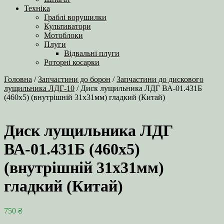
Техніка
Граблі ворушилки
Культиватори
Мотоблоки
Плуги
Відвальні плуги
Роторні косарки
Головна
/
Запчастини до борон
/
Запчастини до дискового
лущильника ЛДГ-10
/ Диск лущильника ЛДГ ВА-01.431Б
(460х5) (внутрішній 31х31мм) гладкий (Китай)
Диск лущильника ЛДГ
ВА-01.431Б (460х5)
(внутрішній 31х31мм)
гладкий (Китай)
750
₴