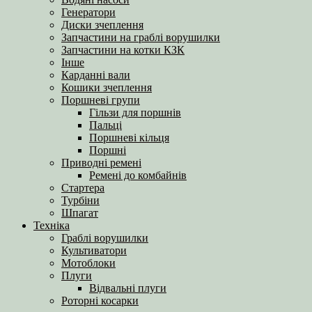
Генератори
Диски зчеплення
Запчастини на граблі ворушилки
Запчастини на котки КЗК
Інше
Карданні вали
Кошики зчеплення
Поршневі групи
Гільзи для поршнів
Пальці
Поршневі кільця
Поршні
Приводні ремені
Ремені до комбайнів
Стартера
Турбіни
Шпагат
Техніка
Граблі ворушилки
Культиватори
Мотоблоки
Плуги
Відвальні плуги
Роторні косарки