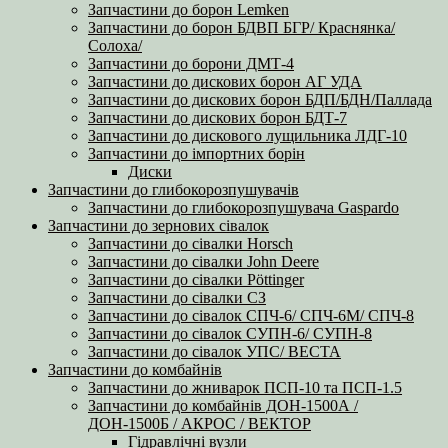
Запчастини до борон Lemken
Запчастини до борон БДВП БГР/ Краснянка/
Солоха/
Запчастини до борони ДМТ-4
Запчастини до дискових борон АГ УДА
Запчастини до дискових борон БДП/БДН/Паллада
Запчастини до дискових борон БДТ-7
Запчастини до дискового лущильника ЛДГ-10
Запчастини до імпортних борін
Диски
Запчастини до глибокорозпушувачів
Запчастини до глибокорозпушувача Gaspardo
Запчастини до зернових сівалок
Запчастини до сівалки Horsch
Запчастини до сівалки John Deere
Запчастини до сівалки Pöttinger
Запчастини до сівалки СЗ
Запчастини до сівалок СПЧ-6/ СПЧ-6М/ СПЧ-8
Запчастини до сівалок СУПН-6/ СУПН-8
Запчастини до сівалок УПС/ ВЕСТА
Запчастини до комбайнів
Запчастини до жниварок ПСП-10 та ПСП-1.5
Запчастини до комбайнів ДОН-1500А /
ДОН-1500Б / АКРОС / ВЕКТОР
Гідравлічні вузли