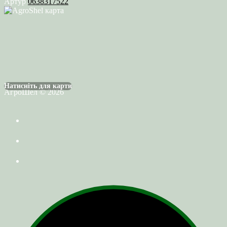
Артур
0638317522
Натисніть для карти
АгроШел © 2026