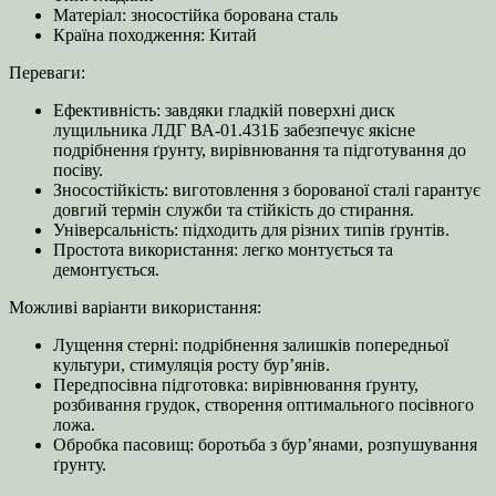
Матеріал: зносостійка борована сталь
Країна походження: Китай
Переваги:
Ефективність: завдяки гладкій поверхні диск
лущильника ЛДГ ВА-01.431Б забезпечує якісне
подрібнення ґрунту, вирівнювання та підготування до
посіву.
Зносостійкість: виготовлення з борованої сталі гарантує
довгий термін служби та стійкість до стирання.
Універсальність: підходить для різних типів ґрунтів.
Простота використання: легко монтується та
демонтується.
Можливі варіанти використання:
Лущення стерні: подрібнення залишків попередньої
культури, стимуляція росту бур’янів.
Передпосівна підготовка: вирівнювання ґрунту,
розбивання грудок, створення оптимального посівного
ложа.
Обробка пасовищ: боротьба з бур’янами, розпушування
ґрунту.