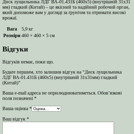
Диск лущильника ЛДГ ВА-01.431Б (460х5) (внутрішній 31х31
мм) гладкий (Китай) – це якісний та надійний робочий орган,
який допоможе вам у догляді за ґрунтом та отримати високі
врожаї.
Вага
5,9 кг
Розміри
460 × 460 × 5 см
Відгуки
Відгуків немає, поки що.
Будьте першим, хто залишив відгук на “Диск лущильника
ЛДГ ВА-01.431Б (460х5) (внутрішній 31х31мм) гладкий
(Китай)”
Ваша e-mail адреса не оприлюднюватиметься.
Обов’язкові
поля позначені
*
Ваша оцінка
*
Ваш відгук
*