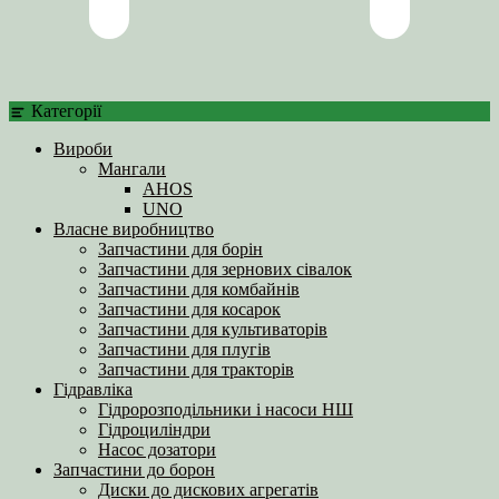
Категорії
Вироби
Мангали
AHOS
UNO
Власне виробництво
Запчастини для борін
Запчастини для зернових сівалок
Запчастини для комбайнів
Запчастини для косарок
Запчастини для культиваторів
Запчастини для плугів
Запчастини для тракторів
Гідравліка
Гідророзподільники і насоси НШ
Гідроциліндри
Насос дозатори
Запчастини до борон
Диски до дискових агрегатів