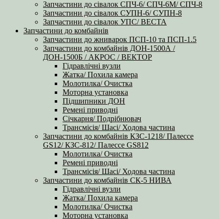
Запчастини до сівалок СПЧ-6/ СПЧ-6М/ СПЧ-8
Запчастини до сівалок СУПН-6/ СУПН-8
Запчастини до сівалок УПС/ ВЕСТА
Запчастини до комбайнів
Запчастини до жниварок ПСП-10 та ПСП-1.5
Запчастини до комбайнів ДОН-1500А /
ДОН-1500Б / АКРОС / ВЕКТОР
Гідравлічні вузли
Жатка/ Похила камера
Молотилка/ Очистка
Моторна установка
Підшипники ДОН
Ремені приводні
Січкарня/ Подрібнювач
Трансмісія/ Шасі/ Ходова частина
Запчастини до комбайнів КЗС-1218/ Палессе
GS12/ КЗС-812/ Палессе GS812
Молотилка/ Очистка
Ремені приводні
Трансмісія/ Шасі/ Ходова частина
Запчастини до комбайнів СК-5 НИВА
Гідравлічні вузли
Жатка/ Похила камера
Молотилка/ Очистка
Моторна установка