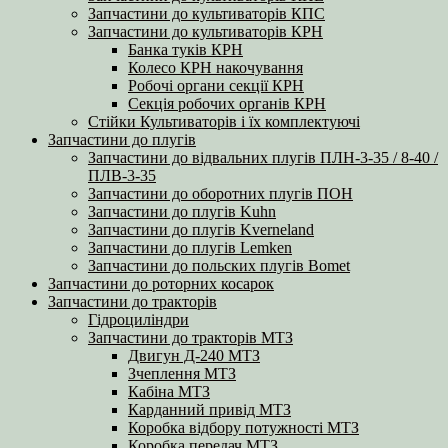
Запчастини до культиваторів КПС
Запчастини до культиваторів КРН
Банка туків КРН
Колесо КРН накочування
Робочі органи секції КРН
Секція робочих органів КРН
Стійки Культиваторів і їх комплектуючі
Запчастини до плугів
Запчастини до відвальних плугів ПЛН-3-35 / 8-40 /
ПЛВ-3-35
Запчастини до оборотних плугів ПОН
Запчастини до плугів Kuhn
Запчастини до плугів Kverneland
Запчастини до плугів Lemken
Запчастини до польских плугів Bomet
Запчастини до роторних косарок
Запчастини до тракторів
Гідроциліндри
Запчастини до тракторів МТЗ
Двигун Д-240 МТЗ
Зчеплення МТЗ
Кабіна МТЗ
Карданний привід МТЗ
Коробка відбору потужності МТЗ
Коробка передач МТЗ