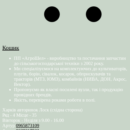
Кошик
ПП «АгроШел» - виробництво та постачання запчастин
до сільськогосподарської техніки з 2002 року.
Ми спеціалізуємося на комплектуючих до культиваторів,
плугів, борін, сівалок, косарок, обприскувачів та
тракторів (МТЗ, ЮМЗ), комбайнів (НИВА, ДОН, Акрос,
Вектор).
Пропонуємо як власні посилені вузли, так і продукцію
провідних брендів.
Якість, перевірена роками роботи в полі.
Харків авторинок Лоск (східна сторона)
Ряд - 4 Місце - 35
Вівторок - Неділя з 9.00 - 16.00
Артур
0965873109