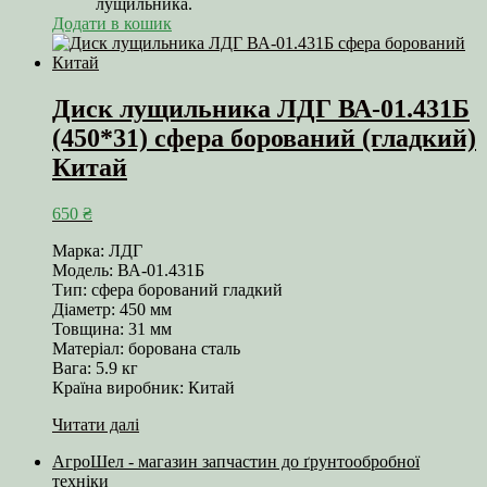
лущильника.
Додати в кошик
Диск лущильника ЛДГ ВА-01.431Б
(450*31) сфера борований (гладкий)
Китай
650
₴
Марка: ЛДГ
Модель: ВА-01.431Б
Тип: сфера борований гладкий
Діаметр: 450 мм
Товщина: 31 мм
Матеріал: борована сталь
Вага: 5.9 кг
Країна виробник: Китай
Читати далі
АгроШел - магазин запчастин до ґрунтообробної
техніки