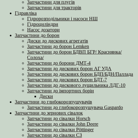
Запчастини для плугів
Запчастини для тракторів
Гідравліка
Гідророзподільники і насоси НШ
Гідроциліндри
Насос дозатори
Запчастини до борон
Диски до дискових агрегатів
Запчастини до борон Lemken
Запчастини до борон БДВП БГР/ Краснянка/
Солоха/
Запчастини до борони ДМТ-4
Запчастини до дискових борон АГ УДА
Запчастини до дискових борон БДП/БДН/Паллада
Запчастини до дискових борон БДТ-7
Запчастини до дискового лущильника ЛДГ-10
Запчастини до імпортних борін
Диски
Запчастини до глибокорозпушувачів
Запчастини до глибокорозпушувача Gaspardo
Запчастини до зернових сівалок
Запчастини до сівалки Horsch
Запчастини до сівалки John Deere
Запчастини до сівалки Pöttinger
Запчастини до сівалки СЗ