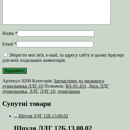
Назва
*
Email
*
Зберегти моє ім'я, e-mail, та адресу сайту в цьому браузері
для моїх подальших коментарів.
Артикул:
0209
Категорія:
Запчастини до дискового
лущильника ЛДГ-10
Позначок:
ВА-01.431
,
Диск ЛДГ
лущильника
,
ЛДГ
,
ЛДГ-10
,
лущильник
Супутні товари
Шпуля ЛДГ 12Б.13.00.02