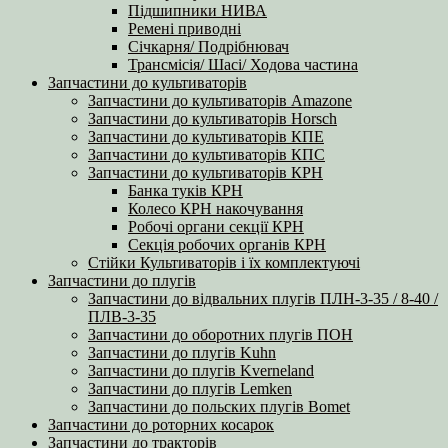
Підшипники НИВА
Ремені приводні
Січкарня/ Подрібнювач
Трансмісія/ Шасі/ Ходова частина
Запчастини до культиваторів
Запчастини до культиваторів Amazone
Запчастини до культиваторів Horsch
Запчастини до культиваторів КПЕ
Запчастини до культиваторів КПС
Запчастини до культиваторів КРН
Банка туків КРН
Колесо КРН накочування
Робочі органи секції КРН
Секція робочих органів КРН
Стійки Культиваторів і їх комплектуючі
Запчастини до плугів
Запчастини до відвальних плугів ПЛН-3-35 / 8-40 /
ПЛВ-3-35
Запчастини до оборотних плугів ПОН
Запчастини до плугів Kuhn
Запчастини до плугів Kverneland
Запчастини до плугів Lemken
Запчастини до польских плугів Bomet
Запчастини до роторних косарок
Запчастини до тракторів