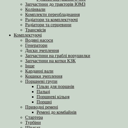
Запчастини до тракторів ЮМЗ
Колінвали
Комплекти переобладнання
Радіатори та комплектуючі
Радіатори та серцевини
Трансмісія
Комплектуючі
Водяні насоси
Генератори
Диски зчеплення
Запчастини на граблі ворушилки
Запчастини на котки КЗК
Інше
Карданні вали
Кошики зчеплення
Поршневі групи
Гільзи для поршнів
Пальці
Поршневі кільця
Поршні
Приводні ремені
Ремені до комбайнів
Стартера
Турбіни
Шпагат