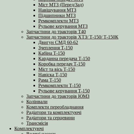
Міст МТЗ (Перед/Зад)
Навішування МТЗ
Підшипники МТЗ
Ремкомплекти МТЗ
Рульове керування МТЗ
Запчастини до тракторів Т40
Запчастини до тракторів ХТЗ/ Т-150/ Т-150К
Двигун СМД 60-62
Зчеплення Т-150
Кабіна Т-150
Карданна передача Т-150
Коробка передач Т-150
Міст та вісь Т-150
Навіска Т-150
Рама Т-150
Ремкомплекти Т-150
Рульове керування Т-150
Запчастини до тракторів ЮМЗ
Колінвали
Комплекти переобладнання
Радіатори та комплектуючі
Радіатори та серцевини
Трансмісія
Комплектуючі
Водяні насоси