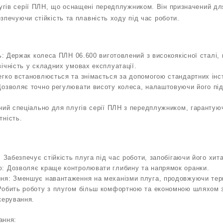
гів серії ПЛН, що оснащені передплужником. Він призначений дл
зпечуючи стійкість та плавність ходу під час роботи.
ть: Держак колеса ПЛН 06.600 виготовлений з високоякісної сталі, 
ічність у складних умовах експлуатації.
гко встановлюється та знімається за допомогою стандартних інс
озволяє точно регулювати висоту колеса, налаштовуючи його під 
ний спеціально для плугів серії ПЛН з передплужником, гарантую
тність.
: Забезпечує стійкість плуга під час роботи, запобігаючи його хит
: Дозволяє краще контролювати глибину та напрямок оранки.
ня: Зменшує навантаження на механізми плуга, продовжуючи терм
Робить роботу з плугом більш комфортною та економною шляхом 
керування.
ання: