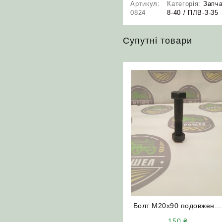
Артикул:
Категорія:
Запча
0824
8-40 / ПЛВ-3-35
Супутні товари
Болт М20х90 подовжени
10.9 (потай)
150
₴