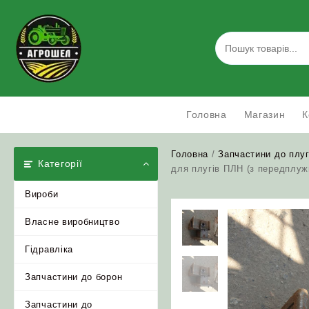
Skip
to
content
Головна
Магазин
К
Головна
/
Запчастини до плуг
Категорії
для плугів ПЛН (з передплуж
Вироби
Власне виробництво
Гідравліка
Запчастини до борон
Запчастини до