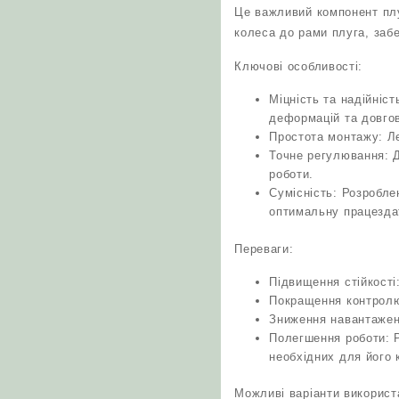
Це важливий компонент плу
колеса до рами плуга, забе
Ключові особливості:
Міцність та надійніс
деформацій та довгов
Простота монтажу: Ле
Точне регулювання: Д
роботи.
Сумісність: Розробле
оптимальну працезда
Переваги:
Підвищення стійкості
Покращення контролю
Зниження навантажен
Полегшення роботи: 
необхідних для його 
Можливі варіанти використ