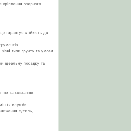
я кріплення опорного
що гарантує стійкість до
трументів.
різні типи ґрунту та умови
чи ідеальну посадку та
анню та ковзанню.
ін їх служби.
зниження зусиль,