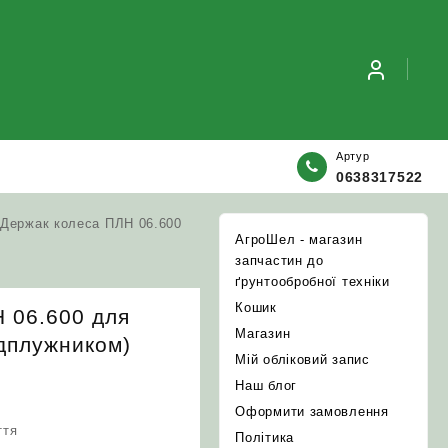
Артур
0638317522
 Держак колеса ПЛН 06.600
АгроШел - магазин
запчастин до
ґрунтообробної техніки
Кошик
 06.600 для
Магазин
едплужником)
Мій обліковий запис
Наш блог
Оформити замовлення
ття
Політика