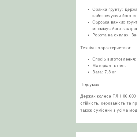
Оранка ґрунту: Держа
забезпечуючи його сті
Обробка важких ґрунт
мінімізує його застря
Робота на схилах: За
Технічні характеристики:
Спосіб виготовлення:
Матеріал: сталь
Вага: 7.8 кг
Підсумок:
Держак колеса ПЛН 06.600 
стійкість, керованість та 
також сумісний з усіма м