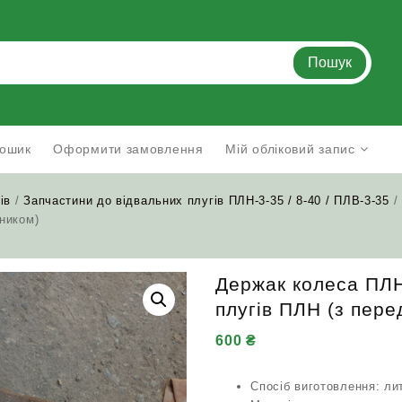
Пошук
ошик
Оформити замовлення
Мій обліковий запис
ів
/
Запчастини до відвальних плугів ПЛН-3-35 / 8-40 / ПЛВ-3-35
/
ником)
Держак колеса ПЛН
плугів ПЛН (з пер
600
₴
Спосіб виготовлення: ли