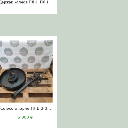
Держак колеса ПЛН
,
ПЛН
Колесо опорне ПНВ 3-35-
06.000 на плуг ПЛH 3-35
6 900
₴
(в зборі)