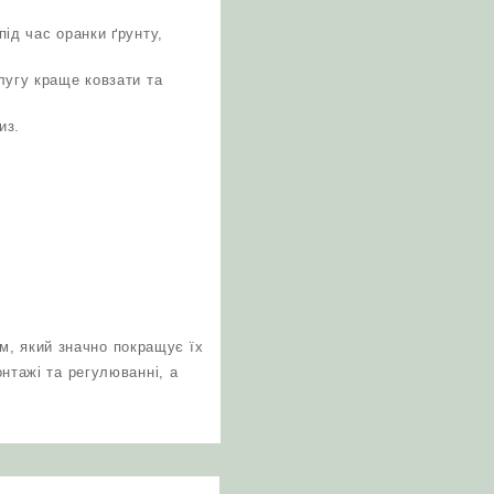
ід час оранки ґрунту,
лугу краще ковзати та
из.
м, який значно покращує їх
онтажі та регулюванні, а