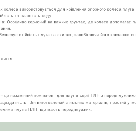
к колеса використовується для кріплення опорного колеса плуга п
йкість та плавність ходу.
ів: Особливо корисний на важких ґрунтах, де колесо допомагає п
гання.
безпечує стійкість плуга на схилах, запобігаючи його ковзанню вн
 лиття
– це незамінний компонент для плугів серії ПЛН з передплужнико
працездатність. Він виготовлений з якісних матеріалів, простий у м
оделями плугів ПЛН, що мають передплужник.