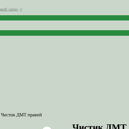
овий запис
 Чистик ДМТ правий
Чистик ДМТ 