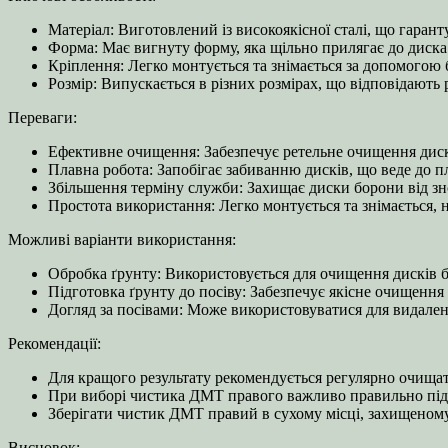
Матеріал: Виготовлений із високоякісної сталі, що гаранту
Форма: Має вигнуту форму, яка щільно прилягає до диск
Кріплення: Легко монтується та знімається за допомогою 
Розмір: Випускається в різних розмірах, що відповідают
Переваги:
Ефективне очищення: Забезпечує ретельне очищення дискі
Плавна робота: Запобігає забиванню дисків, що веде до п
Збільшення терміну служби: Захищає диски борони від знос
Простота використання: Легко монтується та знімається, 
Можливі варіанти використання:
Обробка ґрунту: Використовується для очищення дисків б
Підготовка ґрунту до посіву: Забезпечує якісне очищенн
Догляд за посівами: Може використовуватися для видален
Рекомендації:
Для кращого результату рекомендується регулярно очища
При виборі чистика ДМТ правого важливо правильно підіб
Зберігати чистик ДМТ правий в сухому місці, захищеному
Висновок: