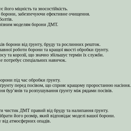
є його міцність та зносостійкість.
а борони, забезпечуючи ефективне очищення.
болтів.
ь різним моделям борони ДМТ.
в борони від ґрунту, бруду та рослинних решток.
лавної роботи борони та кращої якості обробки ґрунту.
у та корозії, що значно збільшує термін їх служби.
не потребує спеціальних навичок.
орони під час обробки ґрунту.
я ґрунту перед посівом, що сприяє кращому проростанню насіння.
ня бур’янів та розпушування ґрунту між рядами посівів.
ти чистик ДМТ правий від бруду та налипання ґрунту.
рати його розмір, який відповідає моделі вашої борони.
 від атмосферних опадів.