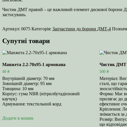
Чистик ДМТ правий – це важливий елемент дискової борони ДМТ
застосувань.
Артикул:
0075
Категорія:
Запчастини до борони ДМТ-4
Познач
Супутні товари
Манжета 2.2-70х95-1 армована
Чистик ДМТ 
40
₴
500
₴
Внутрішній діаметр: 70 мм
Матеріал: Виг
Зовнішній діаметр: 95 мм
сталі, що гара
Товщина: 10 мм
зносостійкість
Корпус: гума NBR (нітрилбутадієновий
Форма: Має в
каучук)
прилягає до д
Армування: текстильний корд
ефективне оч
Кріплення: Ле
знімається за
Додати в кошик
Розмір: Випус
що відповіда