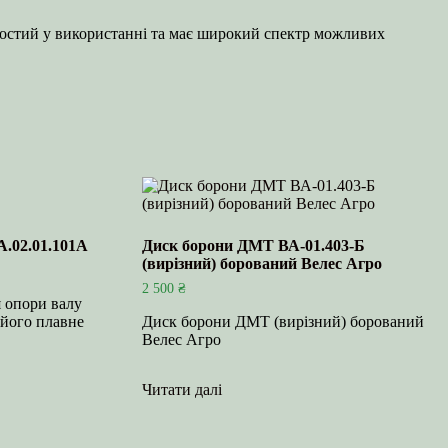
простий у використанні та має широкий спектр можливих
.02.01.101А
Диск борони ДМТ ВА-01.403-Б
(вирізний) борований Велес Агро
2 500
₴
 опори валу
є його плавне
Диск борони ДМТ (вирiзний) борований
Велес Агро
Читати далі