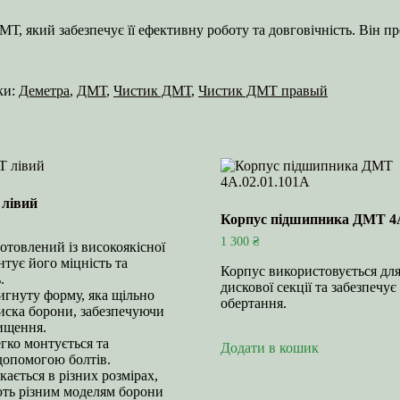
, який забезпечує її ефективну роботу та довговічність. Він 
ки:
Деметра
,
ДМТ
,
Чистик ДМТ
,
Чистик ДМТ правый
лівий
Корпус підшипника ДМТ 4А
1 300
₴
отовлений із високоякісної
нтує його міцність та
Корпус використовується для
.
дискової секції та забезпечу
игнуту форму, яка щільно
обертання.
иска борони, забезпечуючи
ищення.
гко монтується та
Додати в кошик
 допомогою болтів.
кається в різних розмірах,
ють різним моделям борони