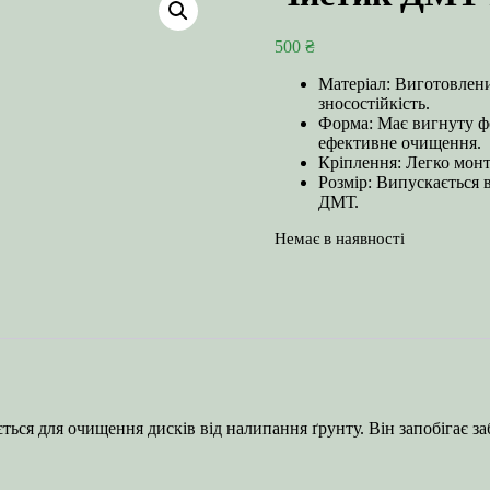
500
₴
Матеріал: Виготовлений
зносостійкість.
Форма: Має вигнуту фо
ефективне очищення.
Кріплення: Легко монт
Розмір: Випускається 
ДМТ.
Немає в наявності
ся для очищення дисків від налипання ґрунту. Він запобігає за