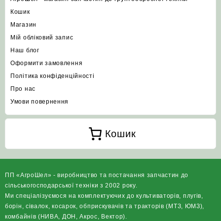
Кошик
Магазин
Мій обліковий запис
Наш блог
Оформити замовлення
Політика конфіденційності
Про нас
Умови повернення
Кошик
ПП «АгроШел» - виробництво та постачання запчастин до
сільськогосподарської техніки з 2002 року.
Ми спеціалізуємося на комплектуючих до культиваторів, плугів,
борін, сівалок, косарок, обприскувачів та тракторів (МТЗ, ЮМЗ),
комбайнів (НИВА, ДОН, Акрос, Вектор).