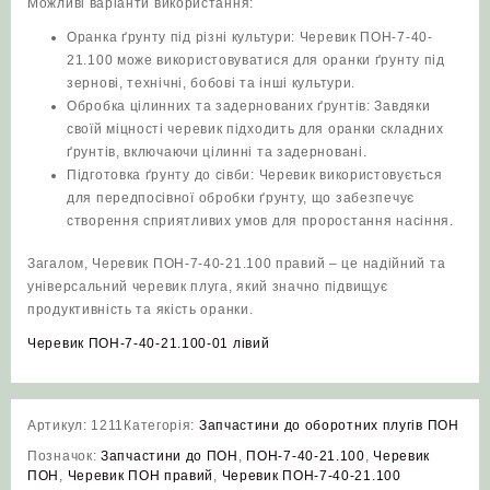
Можливі варіанти використання:
Оранка ґрунту під різні культури: Черевик ПОН-7-40-
21.100 може використовуватися для оранки ґрунту під
зернові, технічні, бобові та інші культури.
Обробка цілинних та задернованих ґрунтів: Завдяки
своїй міцності черевик підходить для оранки складних
ґрунтів, включаючи цілинні та задерновані.
Підготовка ґрунту до сівби: Черевик використовується
для передпосівної обробки ґрунту, що забезпечує
створення сприятливих умов для проростання насіння.
Загалом, Черевик ПОН-7-40-21.100 правий – це надійний та
універсальний черевик плуга, який значно підвищує
продуктивність та якість оранки.
Черевик ПОН-7-40-21.100-01 лівий
Артикул:
1211
Категорія:
Запчастини до оборотних плугів ПОН
Позначок:
Запчастини до ПОН
,
ПОН-7-40-21.100
,
Черевик
ПОН
,
Черевик ПОН правий
,
Черевик ПОН-7-40-21.100