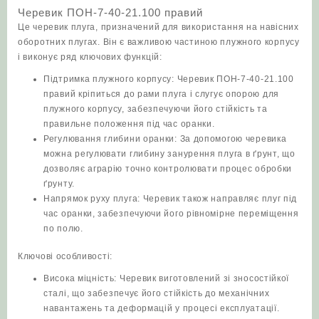
Черевик ПОН-7-40-21.100 правий
Це черевик плуга, призначений для використання на навісних
оборотних плугах. Він є важливою частиною плужного корпусу
і виконує ряд ключових функцій:
Підтримка плужного корпусу: Черевик ПОН-7-40-21.100
правий кріпиться до рами плуга і слугує опорою для
плужного корпусу, забезпечуючи його стійкість та
правильне положення під час оранки.
Регулювання глибини оранки: За допомогою черевика
можна регулювати глибину занурення плуга в ґрунт, що
дозволяє аграрію точно контролювати процес обробки
ґрунту.
Напрямок руху плуга: Черевик також направляє плуг під
час оранки, забезпечуючи його рівномірне переміщення
по полю.
Ключові особливості:
Висока міцність: Черевик виготовлений зі зносостійкої
сталі, що забезпечує його стійкість до механічних
навантажень та деформацій у процесі експлуатації.