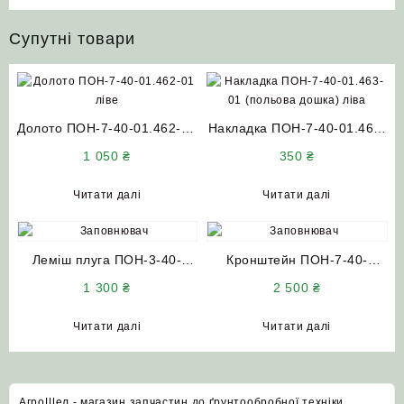
Супутні товари
Долото ПОН-7-40-01.462-01
Накладка ПОН-7-40-01.463-
ліве
01 (польова дошка) ліва
1 050
₴
350
₴
Читати далі
Читати далі
Леміш плуга ПОН-3-40-
Кронштейн ПОН-7-40-
21.461-01 (лівий)
04.403-01 (лівий) Велес
1 300
₴
2 500
₴
Агро
Читати далі
Читати далі
АгроШел - магазин запчастин до ґрунтообробної техніки