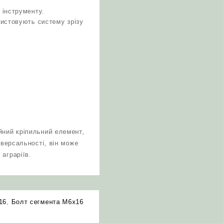
 інструменту.
ристовують систему зрізу
йний кріпильний елемент,
іверсальності, він може
аграріїв.
16
,
Болт сегмента М6х16