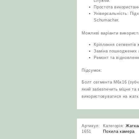
служби.
Простота використанн
Універсальність: Під
Schumacher.
Можливі варіанти використ
Кріплення сегментів
Заміна пошкоджених а
Ремонт та відновленн
Підсумок:
Болт сегмента М6х16 (зубч
який забезпечить міцне та 
використовуватися на жатка
Артикул:
Категорія:
Жатка
1651
Похила камера