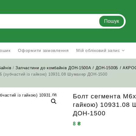
Пошук
ошик
Оформити замовлення
Мій обліковий запис
байнів
/
Запчастини до комбайнів ДОН-1500А / ДОН-1500Б / АКРО
6 (зубчастий із гайкою) 10931.08 Шумахер ДОН-1500
Болт сегмента М6х
гайкою) 10931.08 
ДОН-1500
8
₴