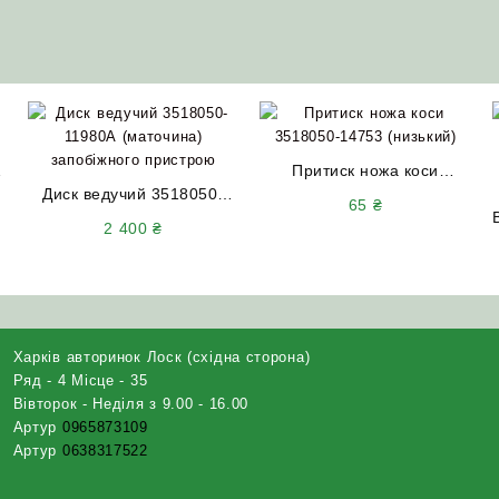
Притиск ножа коси
Диск ведучий 3518050-
3518050-14753 (низький)
65
₴
11980А (маточина)
ДОН-1500 А/Б
2 400
₴
запобіжного пристрою
ДОН-1500 А/Б
Харків авторинок Лоск (східна сторона)
Ряд - 4 Місце - 35
Вівторок - Неділя з 9.00 - 16.00
Артур
0965873109
Артур
0638317522