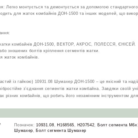
я: Легко монтується та демонтується за допомогою стандартного
ходить для жаток комбайнів ДОН-1500 та інших моделей, що вико
ання:
 жатки комбайнів ДОН-1500, ВЕКТОР, АКРОС, ПОЛЕССЯ, ЄНІСЕЙ.
бо зношених болтів кріплення сегментів жатки.
я жаток комбайнів.
астий із гайкою) 10931.08 Шумахер ДОН-1500 – це якісний та наді
вібростійке з’єднання сегментів жатки комбайна. Завдяки своїй ун
х різних комбайнів, що робить його незамінним інструментом для 
/
Позначок:
10931.08
,
H168565
,
H207542
,
Болт сегмента М6х
Шумахер
,
Болт сегмента Шумахер