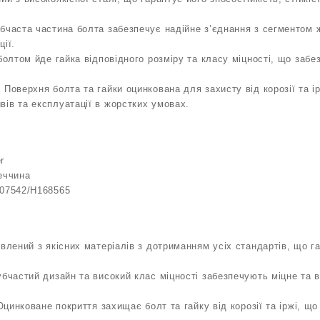
бчаста частина болта забезпечує надійне з’єднання з сегментом ж
ції.
болтом йде гайка відповідного розміру та класу міцності, що забе
 Поверхня болта та гайки оцинкована для захисту від корозії та ір
ів та експлуатації в жорстких умовах.
r
еччина
207542/H168565
овлений з якісних матеріалів з дотриманням усіх стандартів, що га
убчастий дизайн та високий клас міцності забезпечують міцне та в
 Оцинковане покриття захищає болт та гайку від корозії та іржі, щ