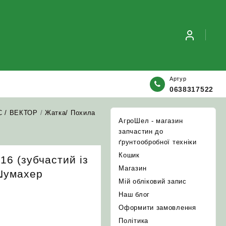
Артур
0638317522
С / ВЕКТОР
/
Жатка/ Похила
АгроШел - магазин
запчастин до
ґрунтообробної техніки
Кошик
16 (зубчастий із
Магазин
Шумахер
Мій обліковий запис
Наш блог
Оформити замовлення
Політика