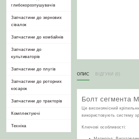
глибокорозпушувачів
Запчастини до зернових
сівалок
Запчастини до комбайнів
Запчастини до
культиваторів
Запчастини до плугів
ОПИС
ВІДГУКИ (0)
Запчастини до роторних
косарок
Болт сегмента М
Запчастини до тракторів
Це високоякісний кріпильн
Комплектуючі
використовують систему зр
Техніка
Ключові особливості:
Матеріал: Виготовлени