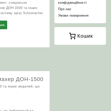
мент, спеціально
конфіденційності
нів ДОН-1500 та інших
Про нас
истему зрізу Schumacher.
Умови повернення
шик
Кошик
умахер ДОН-1500
00 та інших моделей, що
сть до деформацій та