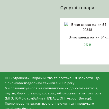
Супутні товари
Вічко шнека жатки 54-
00348 НИВА СК-5
25
₴
ПП «АгроШел» - виробництво та постачання запчастин до
сільськогосподарської техніки з 2002 року.
Ми спеціалізуємося на комплектуючих до культиваторів,
плугів, борін, сівалок, косарок, обприскувачів та тракторів
(МТЗ, ЮМЗ), комбайнів (НИВА, ДОН, Акрос, Вектор).
Пропонуємо як власні посилені вузли, так і продукцію
провідних брендів.