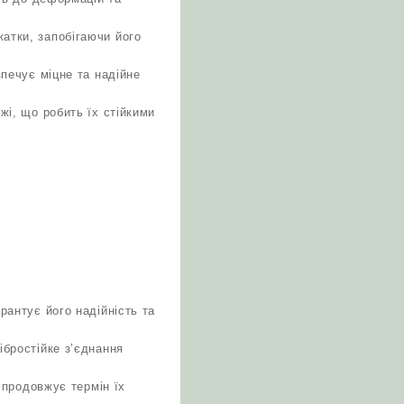
атки, запобігаючи його
зпечує міцне та надійне
жі, що робить їх стійкими
рантує його надійність та
ібростійке з’єднання
о продовжує термін їх