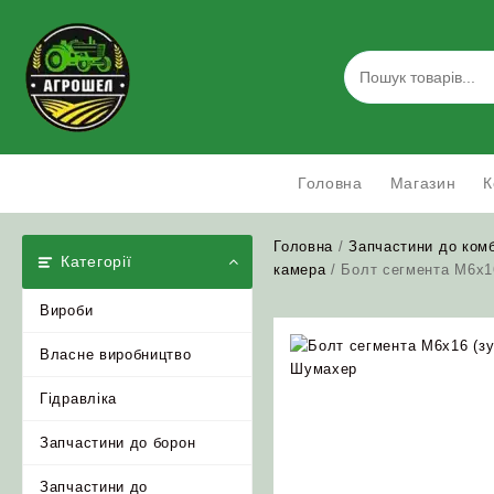
Skip
to
content
Головна
Магазин
К
Головна
/
Запчастини до ком
Категорії
камера
/ Болт сегмента М6х1
Вироби
Власне виробництво
Гідравліка
Запчастини до борон
Запчастини до