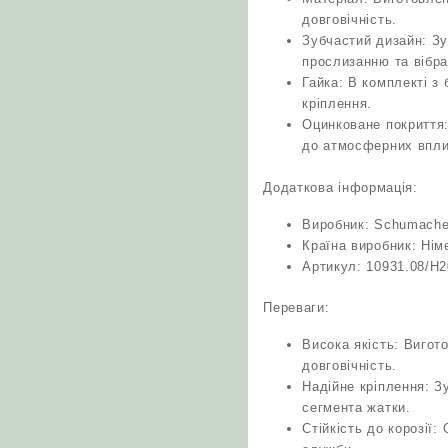
довговічність.
Зубчастий дизайн: Зу
прослизанню та вібра
Гайка: В комплекті з 
кріплення.
Оцинковане покриття:
до атмосферних вплив
Додаткова інформація:
Виробник: Schumache
Країна виробник: Нім
Артикул: 10931.08/H
Переваги:
Висока якість: Вигот
довговічність.
Надійне кріплення: З
сегмента жатки.
Стійкість до корозії: