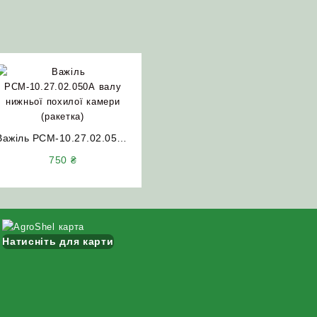
Важіль РСМ-10.27.02.050А
валу нижньої похилої
750
₴
камери (ракетка) з денцем
(лівий/правий) ДОН-1500
А/Б
Натисніть для карти