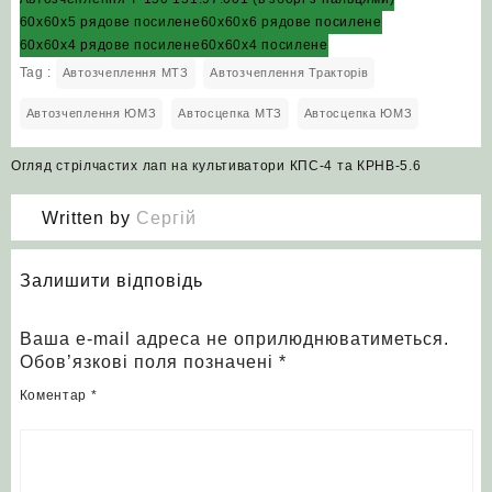
60х60х5 рядове посилене
60х60х6 рядове посилене
60х60х4 рядове посилене
60х60х4 посилене
Tag :
Автозчеплення МТЗ
Автозчеплення Тракторів
Автозчеплення ЮМЗ
Автосцепка МТЗ
Автосцепка ЮМЗ
Навігація
Огляд стрілчастих лап на культиватори КПС-4 та КРНВ-5.6
записів
Written by
Сергій
Залишити відповідь
Ваша e-mail адреса не оприлюднюватиметься.
Обов’язкові поля позначені
*
Коментар
*