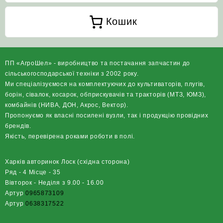
Кошик
ПП «АгроШел» - виробництво та постачання запчастин до
сільськогосподарської техніки з 2002 року.
Ми спеціалізуємося на комплектуючих до культиваторів, плугів,
борін, сівалок, косарок, обприскувачів та тракторів (МТЗ, ЮМЗ),
комбайнів (НИВА, ДОН, Акрос, Вектор).
Пропонуємо як власні посилені вузли, так і продукцію провідних
брендів.
Якість, перевірена роками роботи в полі.
Харків авторинок Лоск (східна сторона)
Ряд - 4 Місце - 35
Вівторок - Неділя з 9.00 - 16.00
Артур
0965873109
Артур
0638317522