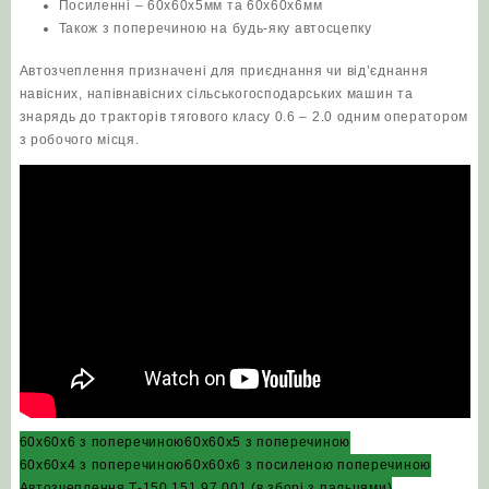
Посиленні – 60х60х5мм та 60х60х6мм
Також з поперечиною на будь-яку автосцепку
Автозчеплення призначені для приєднання чи від’єднання
навісних, напівнавісних сільськогосподарських машин та
знарядь до тракторів тягового класу 0.6 – 2.0 одним оператором
з робочого місця.
60х60х6 з поперечиною
60х60х5 з поперечиною
60х60х4 з поперечиною
60х60х6 з посиленою поперечиною
Автозчеплення Т-150 151.97.001 (в зборі з пальцями)