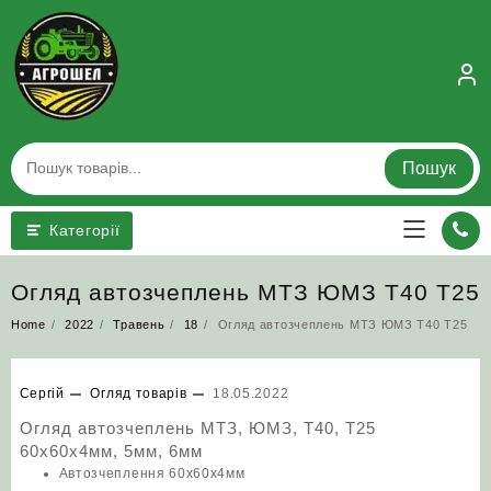
Skip
to
content
Пошук
Категорії
Огляд автозчеплень МТЗ ЮМЗ Т40 Т25
Home
2022
Травень
18
Огляд автозчеплень МТЗ ЮМЗ Т40 Т25
Сергій
Огляд товарів
18.05.2022
Огляд автозчеплень МТЗ, ЮМЗ, Т40, Т25
60х60х4мм, 5мм, 6мм
Автозчеплення 60х60х4мм