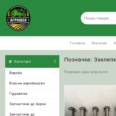
Skip
to
content
Головна
Магазин
К
Позначка:
Заклеп
Категорії
Показано один результат
Вироби
Власне виробництво
Гідравліка
Запчастини до борон
Запчастини до