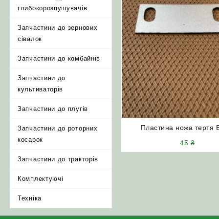
глибокорозпушувачів
Запчастини до зернових
сівалок
Запчастини до комбайнів
Запчастини до
культиваторів
Запчастини до плугів
Пластина ножа тертя 
Запчастини до роторних
762.315.017 регулювальн
косарок
45
₴
(3ММ) ДОН-1500
Запчастини до тракторів
Комплектуючі
Техніка