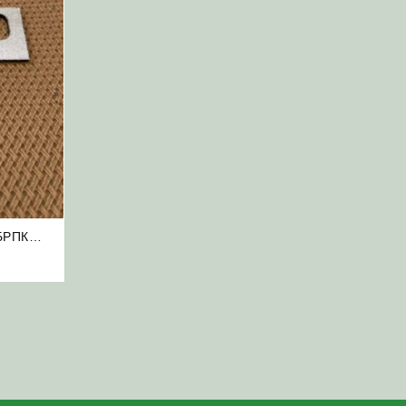
БРПК
а Шумахер