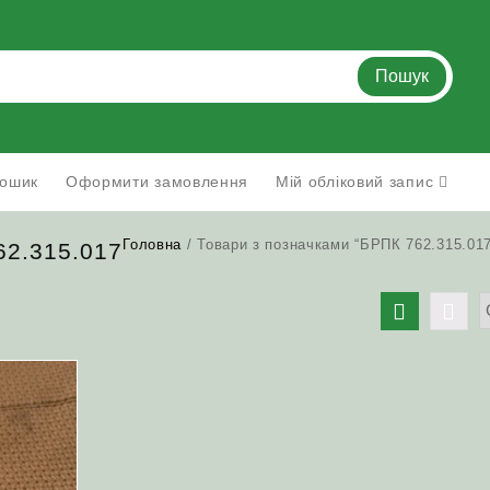
Пошук
ошик
Оформити замовлення
Мій обліковий запис
Головна
/ Товари з позначками “БРПК 762.315.017
62.315.017