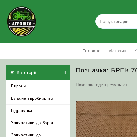
Skip
to
content
Головна
Магазин
К
Позначка:
БРПК 7
Категорії
Показано один результат
Вироби
Власне виробництво
Гідравліка
Запчастини до борон
Запчастини до