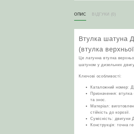
ОПИС
ВІДГУКИ (0)
Втулка шатуна Д
(втулка верхньо
Це латунна втулка верхньо
шатуном у дизельних двигун
Ключові особливості:
Каталожний номер: Д
Призначення: втулка
та знос.
Матеріал: виготовлена
стійкість до корозії.
Сумісність: двигуни Д
Конструкція: точна г