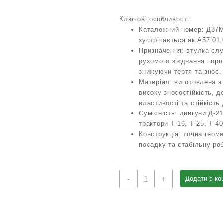
Ключові особливості:
Каталожний номер: Д37М-
зустрічається як А57.01.
Призначення: втулка сл
рухомого з’єднання пор
знижуючи тертя та знос.
Матеріал: виготовлена з 
високу зносостійкість, д
властивості та стійкість 
Сумісність: двигуни Д-21
трактори Т-16, Т-25, Т-40
Конструкція: точна геом
посадку та стабільну ро
Втулка
-
+
Додати в ко
шатуна
Д37М-1004115
(А57.01.010)
двигуни