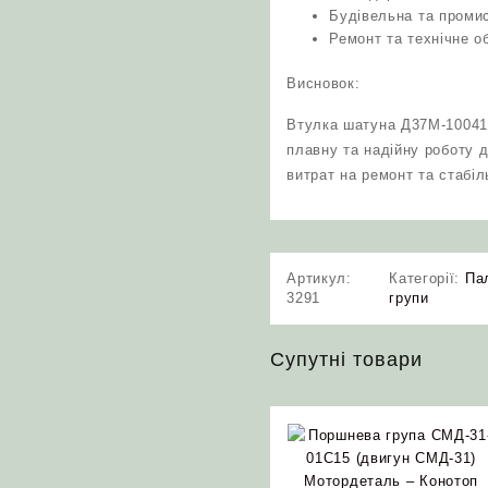
Будівельна та промис
Ремонт та технічне о
Висновок:
Втулка шатуна Д37М-100411
плавну та надійну роботу д
витрат на ремонт та стабіл
Артикул:
Категорії:
Па
3291
групи
Супутні товари