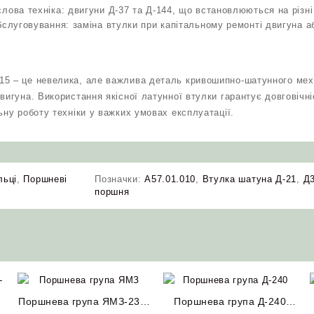
лова техніка: двигуни Д-37 та Д-144, що встановлюються на різн
бслуговування: заміна втулки при капітальному ремонті двигуна а
5 – це невелика, але важлива деталь кривошипно-шатунного меха
вигуна. Використання якісної латунної втулки гарантує довговічн
ьну роботу техніки у важких умовах експлуатації.
льці
,
Поршневі
Позначки:
А57.01.010
,
Втулка шатуна Д-21
,
Д
поршня
Поршнева група ЯМЗ-236/
Поршнева група Д-240