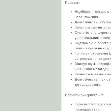
Переваги:
Надійність: латунь м
навантаження.
Довговічність: втулк
Простота заміни: ста
Сумісність із широки
універсальним рішенн
Надзвичайно висока з
оливи втулка не «зад
Точне виготовлення (
запресування та розг
Знижує шум, вібрацію
5000–8000 мотогодин
Повністю взаємозамі
Довговічність: при с
до заводського.
Варіанти використання:
Сільськогосподарська
господарствах.