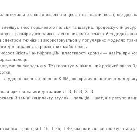
ає оптимальне співвідношення міцності та пластичності, що дозво
а зменшує знос поршневого пальця та шатуна, продовжуючи ресур
ндартні розміри дозволяють легко виконати ремонт без додаткови
м спектром техніки: використовується у популярних моделях тракт
ям для аграріїв та ремонтних майстерень.
носостійкість і антифрикційні властивості бронзи — навіть при ко
ирає» палець.
допуски за заводським ТУ) гарантує мінімальний робочий зазор 0,
ортки.
 та ударні навантаження на КШМ, що критично важливо для двигу
.
нна з оригінальними деталями ЛТЗ, ВТЗ, ХТЗ.
воєчасній заміні комплекту втулок + пальців + шатунів ресурс дв
 техніка: трактори Т-16, Т-25, Т-40, які активно застосовуються 