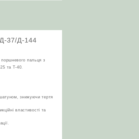
Д-37/Д-144
я поршневого пальця з
25 та Т-40.
 шатуном, знижуючи тертя
икційні властивості та
ації.