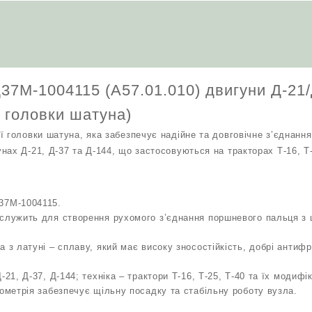
Д-21/
Д-37/
Д-144
(втулка
верхньої
головки
37М-1004115 (А57.01.010) двигуни Д-21/
шатуна)
кількість
ї головки шатуна)
ї головки шатуна, яка забезпечує надійне та довговічне з’єднанн
ах Д-21, Д-37 та Д-144, що застосовуються на тракторах Т-16, Т-
37М-1004115.
 служить для створення рухомого з’єднання поршневого пальця з
 з латуні – сплаву, який має високу зносостійкість, добрі антифр
-21, Д-37, Д-144; техніка – трактори Т-16, Т-25, Т-40 та їх модифік
еометрія забезпечує щільну посадку та стабільну роботу вузла.