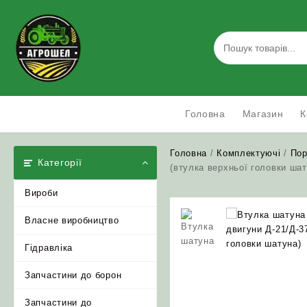
Skip
to
content
Головна
Магазин
К
Головна
/
Комплектуючі
/
Пор
Категорії
(втулка верхньої головки шат
Вироби
Власне виробництво
Гідравліка
Запчастини до борон
Запчастини до