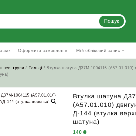
Пошук
ошик
Оформити замовлення
Мій обліковий запис
шневі групи
/
Пальці
/ Втулка шатуна Д37М-1004115 (А57.01.010) 
уна)
Втулка шатуна Д3
(А57.01.010) двигу
Д-144 (втулка верх
шатуна)
140
₴