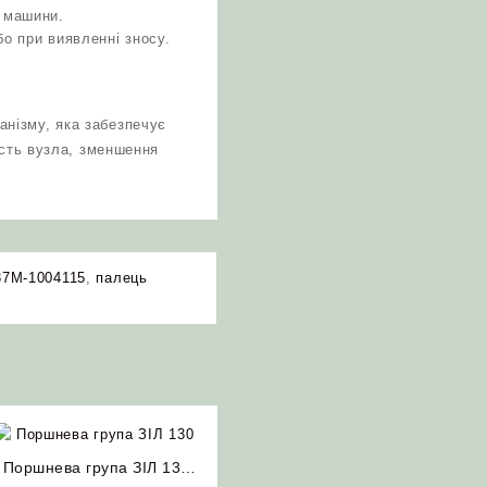
і машини.
бо при виявленні зносу.
нізму, яка забезпечує
ість вузла, зменшення
37М-1004115
,
палець
Поршнева група ЗІЛ 130