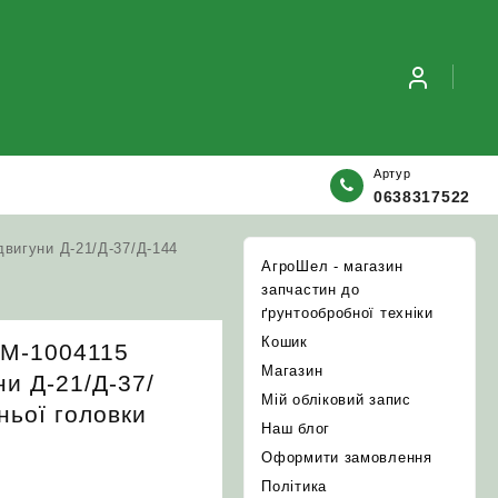
Артур
0638317522
двигуни Д-21/Д-37/Д-144
АгроШел - магазин
запчастин до
ґрунтообробної техніки
Кошик
7М-1004115
Магазин
ни Д-21/Д-37/
Мій обліковий запис
ньої головки
Наш блог
Оформити замовлення
Політика