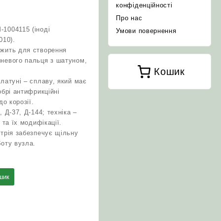
конфіденційності
Про нас
1004115 (іноді
Умови повернення
010).
ужить для створення
шневого пальця з шатуном,
Кошик
латуні – сплаву, який має
обрі антифрикційні
до корозії.
, Д-37, Д-144; техніка –
 та їх модифікації.
етрія забезпечує щільну
боту вузла.
шик