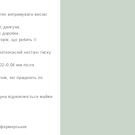
ляє витримувати високі
с двигуна.
х доробок.
орів, що робить її
роткочасній нестачі тиску
02–0,04 мм після
нів, які працюють по
игуна відновлюється майже
у фермерських