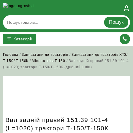
Skip
to
content
Пошук
Категорії
Головна
/
Запчастини до тракторів
/
Запчастини до тракторів ХТЗ/
Т-150/ Т-150К
/
Міст та вісь Т-150
/ Вал задній правий 151.39.101-4
(L=1020) трактори Т-150/Т-150К (дрібний шліц)
Вал задній правий 151.39.101-4
(L=1020) трактори Т-150/Т-150К