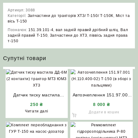
Артикул:
3088
Категорії:
Запчастини до тракторів ХТЗ/ Т-150/ Т-150К
,
Міст та
вісь Т-150
Позначок:
151.39.101-4
,
вал задній правий дрібний шліц
,
Вал
задній правий Т-150
,
Запчастини до ХТЗ
,
піввісь задня права
т-150
Супутні товари
Датчик тиску мастила
Автозчеплення 151.97.001
ДД-6М (2 контакти) трактор
(Н.110.400-02) Т-150 (в
250
₴
8 000
₴
МТЗ ЮМЗ ХТЗ
зборі з пальцями) АгроШел
Читати далі
Додати в кошик