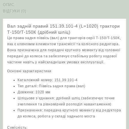
ОПИС
4
ВІДГУКИ (0)
(L=1020)
трактори
Т-150/
Вал задній правий 151.39.101-4 (L=1020) трактори
Т-150К
Т-150/Т-150К (дрібний шліц)
(дрібний
Це права задня піввісь (вал) для тракторів серії Т-150/Т-150К,
шліц)
яка є ключовим елементом трансмісії та колісного редуктора.
кількість
Вона призначена для передачі крутного моменту від головної
передачі до колеса та забезпечує стабільну роботу ходової
частини навіть у найскладніших умовах експлуатації.
Основні характеристики
Каталожний номер: 151.39.101-4
Тип деталі: Піввісь задня права (вал)
Довжина: 1020 мм
Шліцьове з’єднання: дрібний шліц (забезпечує точне
зчеплення та рівномірний розподіл навантаження)
Призначення: передача крутного моменту від редуктора
до колеса, робота у складі заднього моста
Сумісність: