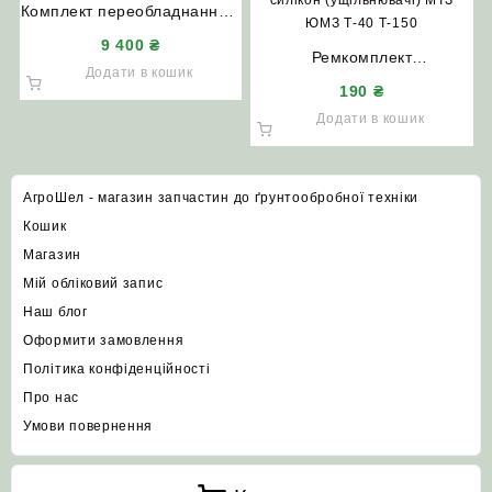
Комплект переобладнання з
ГУР Т-150 на насос-дозатор
9 400
₴
тракторів Т-150 Т-156 Т-157
Ремкомплект
Додати в кошик
ХТЗ-17221
гідророзподільника Р-80
190
₴
силікон (ущільнювачі) МТЗ
Додати в кошик
ЮМЗ Т-40 Т-150
АгроШел - магазин запчастин до ґрунтообробної техніки
Кошик
Магазин
Мій обліковий запис
Наш блог
Оформити замовлення
Політика конфіденційності
Про нас
Умови повернення