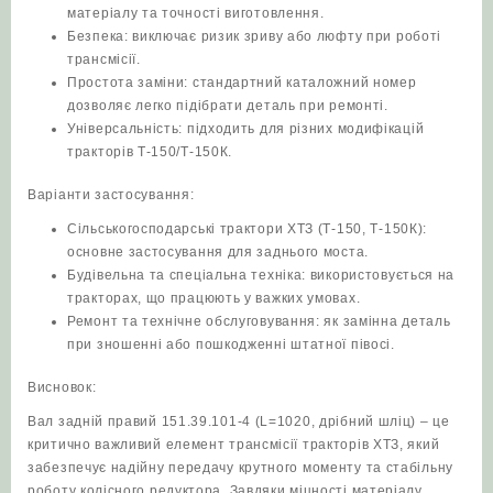
матеріалу та точності виготовлення.
Безпека: виключає ризик зриву або люфту при роботі
трансмісії.
Простота заміни: стандартний каталожний номер
дозволяє легко підібрати деталь при ремонті.
Універсальність: підходить для різних модифікацій
тракторів Т-150/Т-150К.
Варіанти застосування:
Сільськогосподарські трактори ХТЗ (Т-150, Т-150К):
основне застосування для заднього моста.
Будівельна та спеціальна техніка: використовується на
тракторах, що працюють у важких умовах.
Ремонт та технічне обслуговування: як замінна деталь
при зношенні або пошкодженні штатної півосі.
Висновок:
Вал задній правий 151.39.101-4 (L=1020, дрібний шліц) – це
критично важливий елемент трансмісії тракторів ХТЗ, який
забезпечує надійну передачу крутного моменту та стабільну
роботу колісного редуктора. Завдяки міцності матеріалу,