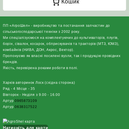
Кошик
ПП «АгроШел» - виробництво та постачання запчастин до
сільськогосподарської техніки з 2002 року.
Ми спеціалізуємося на комплектуючих до культиваторів, плугів,
борін, сівалок, косарок, обприскувачів та тракторів (МТЗ, ЮМЗ),
комбайнів (НИВА, ДОН, Акрос, Вектор).
Пропонуємо як власні посилені вузли, так і продукцію провідних
брендів.
Якість, перевірена роками роботи в полі.
Харків авторинок Лоск (східна сторона)
Ряд - 4 Місце - 35
Вівторок - Неділя з 9.00 - 16.00
Артур
0965873109
Артур
0638317522
Натисніть для карти