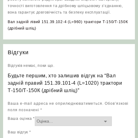
точності виготовлення та дрібному шліцьовому з’єднанню,
вона гарантує довговічність та безпеку експлуатації.
Вал задній лівий 151.39.102-4 (L=960) трактори Т-150/Т-150К
(дрібний шліц)
Відгуки
Відгуків немає, поки що.
Будьте першим, хто залишив відгук на “Вал
задній правий 151.39.101-4 (L=1020) трактори
Т-150/Т-150К (дрібний шліц)”
Ваша e-mail адреса не оприлюднюватиметься.
Обов’язкові
поля позначені
*
Ваша оцінка
*
Ваш відгук
*