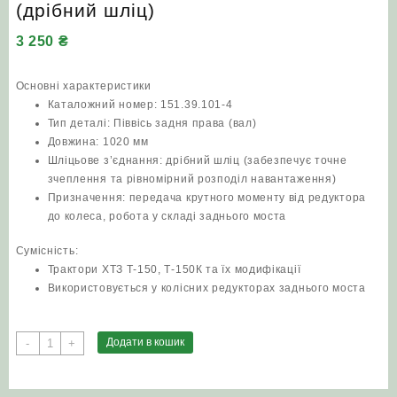
(дрібний шліц)
3 250
₴
Основні характеристики
Каталожний номер: 151.39.101-4
Тип деталі: Піввісь задня права (вал)
Довжина: 1020 мм
Шліцьове з’єднання: дрібний шліц (забезпечує точне
зчеплення та рівномірний розподіл навантаження)
Призначення: передача крутного моменту від редуктора
до колеса, робота у складі заднього моста
Сумісність:
Трактори ХТЗ Т-150, Т-150К та їх модифікації
Використовується у колісних редукторах заднього моста
Вал
Додати в кошик
-
+
задній
правий
151.39.101-