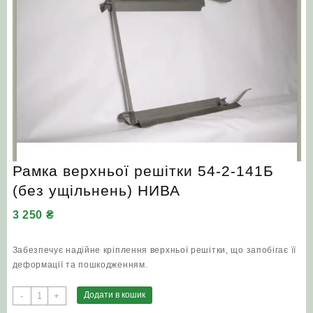
Рамка верхньої решітки 54-2-141Б
(без ущільнень) НИВА
3 250
₴
Забезпечує надійне кріплення верхньої решітки, що запобігає її
деформації та пошкодженням.
Рамка
Додати в кошик
-
+
верхньої