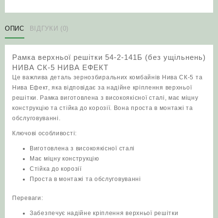
решітки
54-
2-
ОПИС
ВІДГУКИ (0)
141Б
(без
Рамка верхньої решітки 54-2-141Б (без ущільнень)
ущільнень)
НИВА СК-5 НИВА ЕФЕКТ
НИВА
Це важлива деталь зернозбиральних комбайнів Нива СК-5 та
кількість
Нива Ефект, яка відповідає за надійне кріплення верхньої
решітки. Рамка виготовлена з високоякісної сталі, має міцну
конструкцію та стійка до корозії. Вона проста в монтажі та
обслуговуванні.
Ключові особливості:
Виготовлена з високоякісної сталі
Має міцну конструкцію
Стійка до корозії
Проста в монтажі та обслуговуванні
Переваги:
Забезпечує надійне кріплення верхньої решітки