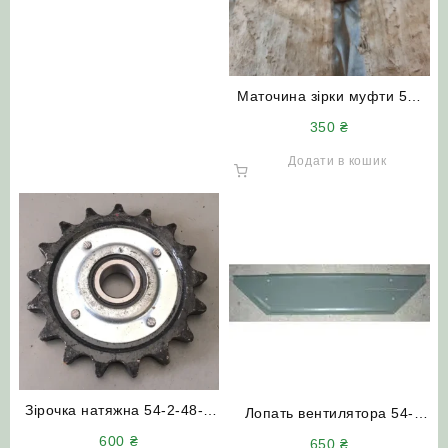
Маточина зірки муфти 54-
20138 зернового та
350
₴
колосового шнека
комбайнів СК-5 НИВА
Додати в кошик
Зірочка натяжна 54-2-48-1
Лопать вентилятора 54-
(Z=17 T=19.05) з
400375 Нива СК-5
600
₴
650
₴