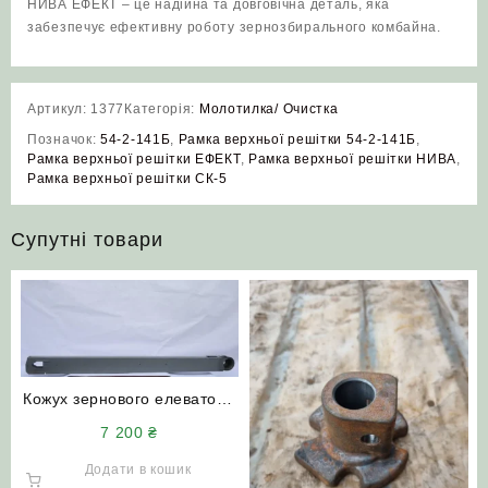
НИВА ЕФЕКТ – це надійна та довговічна деталь, яка
забезпечує ефективну роботу зернозбирального комбайна.
Артикул:
1377
Категорія:
Молотилка/ Очистка
Позначок:
54-2-141Б
,
Рамка верхньої решітки 54-2-141Б
,
Рамка верхньої решітки ЕФЕКТ
,
Рамка верхньої решітки НИВА
,
Рамка верхньої решітки СК-5
Супутні товари
Кожух зернового елеватора
54-2-22-1Б Нива СК-5
7 200
₴
(довгий)
Додати в кошик