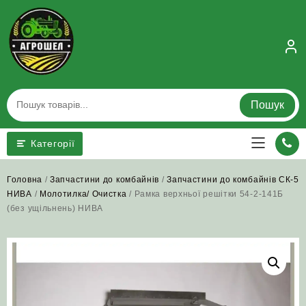
Skip
to
content
Пошук
Категорії
Головна
/
Запчастини до комбайнів
/
Запчастини до комбайнів СК-5
НИВА
/
Молотилка/ Очистка
/ Рамка верхньої решітки 54-2-141Б
(без ущільнень) НИВА