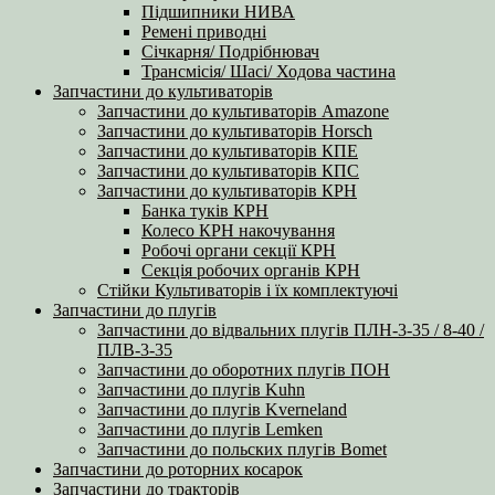
Підшипники НИВА
Ремені приводні
Січкарня/ Подрібнювач
Трансмісія/ Шасі/ Ходова частина
Запчастини до культиваторів
Запчастини до культиваторів Amazone
Запчастини до культиваторів Horsch
Запчастини до культиваторів КПЕ
Запчастини до культиваторів КПС
Запчастини до культиваторів КРН
Банка туків КРН
Колесо КРН накочування
Робочі органи секції КРН
Секція робочих органів КРН
Стійки Культиваторів і їх комплектуючі
Запчастини до плугів
Запчастини до відвальних плугів ПЛН-3-35 / 8-40 /
ПЛВ-3-35
Запчастини до оборотних плугів ПОН
Запчастини до плугів Kuhn
Запчастини до плугів Kverneland
Запчастини до плугів Lemken
Запчастини до польских плугів Bomet
Запчастини до роторних косарок
Запчастини до тракторів