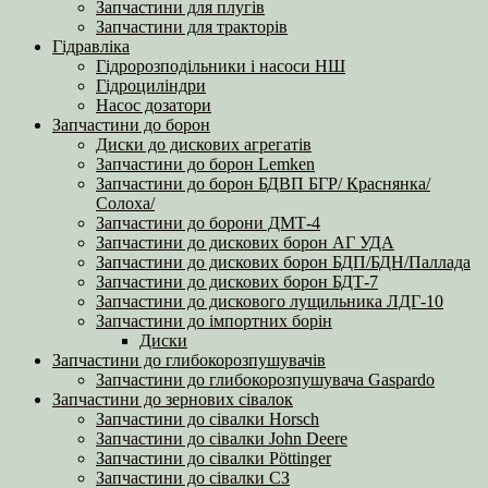
Запчастини для плугів
Запчастини для тракторів
Гідравліка
Гідророзподільники і насоси НШ
Гідроциліндри
Насос дозатори
Запчастини до борон
Диски до дискових агрегатів
Запчастини до борон Lemken
Запчастини до борон БДВП БГР/ Краснянка/
Солоха/
Запчастини до борони ДМТ-4
Запчастини до дискових борон АГ УДА
Запчастини до дискових борон БДП/БДН/Паллада
Запчастини до дискових борон БДТ-7
Запчастини до дискового лущильника ЛДГ-10
Запчастини до імпортних борін
Диски
Запчастини до глибокорозпушувачів
Запчастини до глибокорозпушувача Gaspardo
Запчастини до зернових сівалок
Запчастини до сівалки Horsch
Запчастини до сівалки John Deere
Запчастини до сівалки Pöttinger
Запчастини до сівалки СЗ