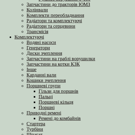
Запчастини до тракторів ЮМЗ
Колінвали
Комплекти переобладнання
Радіатори та комплектуючі
Радіатори та серцевини
Трансмісія
Комплектуючі
Водяні насоси
Генератори
Диски зчеплення
Запчастини на граблі ворушилки
Запчастини на котки КЗК
Інше
Карданні вали
Кошики зчеплення
Поршневі групи
Гільзи для поршнів
Пальці
Поршневі кільця
Поршні
Приводні ремені
Ремені до комбайнів
Стартера
Турбіни
Шпагат