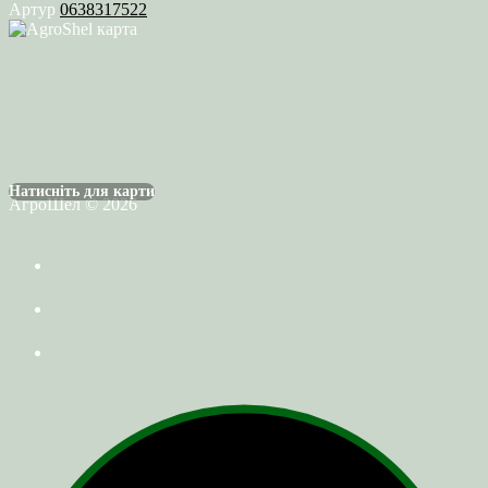
Артур
0638317522
Натисніть для карти
АгроШел © 2026