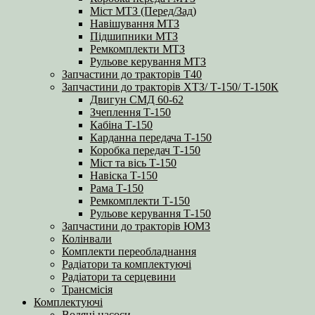
Міст МТЗ (Перед/Зад)
Навішування МТЗ
Підшипники МТЗ
Ремкомплекти МТЗ
Рульове керування МТЗ
Запчастини до тракторів Т40
Запчастини до тракторів ХТЗ/ Т-150/ Т-150К
Двигун СМД 60-62
Зчеплення Т-150
Кабіна Т-150
Карданна передача Т-150
Коробка передач Т-150
Міст та вісь Т-150
Навіска Т-150
Рама Т-150
Ремкомплекти Т-150
Рульове керування Т-150
Запчастини до тракторів ЮМЗ
Колінвали
Комплекти переобладнання
Радіатори та комплектуючі
Радіатори та серцевини
Трансмісія
Комплектуючі
Водяні насоси