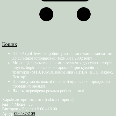
Кошик
ПП «АгроШел» - виробництво та постачання запчастин
до сільськогосподарської техніки з 2002 року.
Ми спеціалізуємося на комплектуючих до культиваторів,
плугів, борін, сівалок, косарок, обприскувачів та
тракторів (МТЗ, ЮМЗ), комбайнів (НИВА, ДОН, Акрос,
Вектор).
Пропонуємо як власні посилені вузли, так і продукцію
провідних брендів.
Якість, перевірена роками роботи в полі.
Харків авторинок Лоск (східна сторона)
Ряд - 4 Місце - 35
Вівторок - Неділя з 9.00 - 16.00
Артур
0965873109