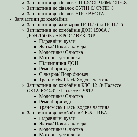
Запчастини до сівалок СПЧ-6/ СПЧ-6М/ СПЧ-8
Запчастини до сівалок СУПН-6/ СУПН-8
Запчастини до сівалок УПС/ ВЕСТА
Запчастини до комбайнів
Запчастини до жниварок ПСП-10 та ПСП-1.5
Запчастини до комбайнів ДОН-1500А /
ДОН-1500Б / АКРОС / ВЕКТОР
Гідравлічні вузли
Жатка/ Похила камера
Молотилка/ Очистка
Моторна установка
Підшипники ДОН
Ремені приводні
Січкарня/ Подрібнювач
Трансмісія/ Шасі/ Ходова частина
Запчастини до комбайнів КЗС-1218/ Палессе
GS12/ КЗС-812/ Палессе GS812
Молотилка/ Очистка
Ремені приводні
Трансмісія/ Шасі/ Ходова частина
Запчастини до комбайнів СК-5 НИВА
Гідравлічні вузли
Жатка/ Похила камера
Молотилка/ Очистка
Моторна установка