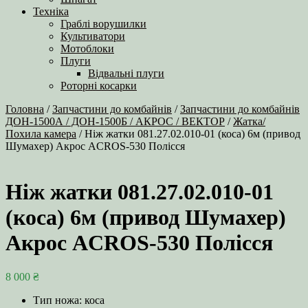
Техніка
Граблі ворушилки
Культиватори
Мотоблоки
Плуги
Відвальні плуги
Роторні косарки
Головна
/
Запчастини до комбайнів
/
Запчастини до комбайнів
ДОН-1500А / ДОН-1500Б / АКРОС / ВЕКТОР
/
Жатка/
Похила камера
/ Ніж жатки 081.27.02.010-01 (коса) 6м (привод
Шумахер) Акрос ACROS-530 Полісся
Ніж жатки 081.27.02.010-01
(коса) 6м (привод Шумахер)
Акрос ACROS-530 Полісся
8 000
₴
Тип ножа: коса