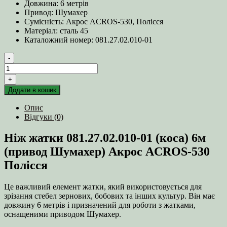
Довжина: 6 метрів
Привод: Шумахер
Сумісність: Акрос ACROS-530, Полісся
Матеріал: сталь 45
Каталожний номер: 081.27.02.010-01
-
Ніж
жатки
+
081.27.02.010-
Додати в кошик
01
(коса)
Опис
6м
Відгуки (0)
(привод
Шумахер)
Ніж жатки 081.27.02.010-01 (коса) 6м
Акрос
ACROS-
(привод Шумахер) Акрос ACROS-530
530
Полісся
Полісся
кількість
Це важливий елемент жатки, який використовується для
зрізання стебел зернових, бобових та інших культур. Він має
довжину 6 метрів і призначений для роботи з жатками,
оснащеними приводом Шумахер.