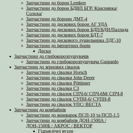
Запчастини до борон Lemken
Запчастини до борон БДВП БГР/ Краснянка/
Солоха/
Запчастини до борони ДМТ-4
Запчастини до дискових борон АГ УДА
Запчастини до дискових борон БДП/БДН/Паллада
Запчастини до дискових борон БДТ-7
Запчастини до дискового лущильника ЛДГ-10
Запчастини до імпортних борін
Диски
Запчастини до глибокорозпушувачів
Запчастини до глибокорозпушувача Gaspardo
Запчастини до зернових сівалок
Запчастини до сівалки Horsch
Запчастини до сівалки John Deere
Запчастини до сівалки Pöttinger
Запчастини до сівалки СЗ
Запчастини до сівалок СПЧ-6/ СПЧ-6М/ СПЧ-8
Запчастини до сівалок СУПН-6/ СУПН-8
Запчастини до сівалок УПС/ ВЕСТА
Запчастини до комбайнів
Запчастини до жниварок ПСП-10 та ПСП-1.5
Запчастини до комбайнів ДОН-1500А /
ДОН-1500Б / АКРОС / ВЕКТОР
Гідравлічні вузли