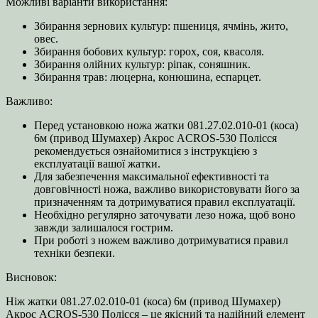
Можливі варіанти використання:
Збирання зернових культур: пшениця, ячмінь, жито,
овес.
Збирання бобових культур: горох, соя, квасоля.
Збирання олійних культур: ріпак, соняшник.
Збирання трав: люцерна, конюшина, еспарцет.
Важливо:
Перед установкою ножа жатки 081.27.02.010-01 (коса)
6м (привод Шумахер) Акрос ACROS-530 Полісся
рекомендується ознайомитися з інструкцією з
експлуатації вашої жатки.
Для забезпечення максимальної ефективності та
довговічності ножа, важливо використовувати його за
призначенням та дотримуватися правил експлуатації.
Необхідно регулярно заточувати лезо ножа, щоб воно
завжди залишалося гострим.
При роботі з ножем важливо дотримуватися правил
техніки безпеки.
Висновок:
Ніж жатки 081.27.02.010-01 (коса) 6м (привод Шумахер)
Акрос ACROS-530 Полісся – це якісний та надійний елемент