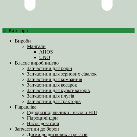
Категорії
Вироби
Мангали
AHOS
UNO
Власне виробництво
Запчастини для борін
Запчастини для зернових сівалок
Запчастини для комбайнів
Запчастини для косарок
Запчастини для культиваторів
Запчастини для плугів
Запчастини для тракторів
Гідравліка
Гідророзподільники і насоси НШ
Гідроциліндри
Насос дозатори
Запчастини до борон
Диски до дискових агрегатів