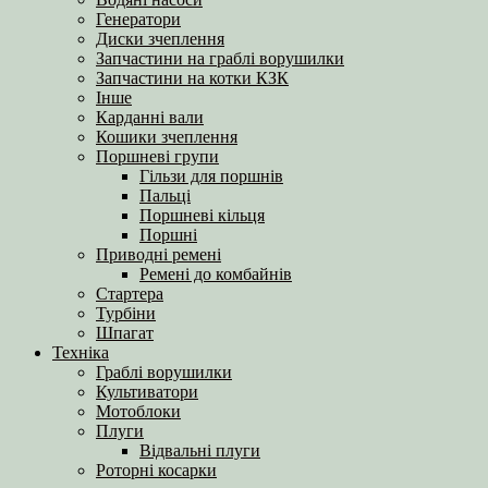
Генератори
Диски зчеплення
Запчастини на граблі ворушилки
Запчастини на котки КЗК
Інше
Карданні вали
Кошики зчеплення
Поршневі групи
Гільзи для поршнів
Пальці
Поршневі кільця
Поршні
Приводні ремені
Ремені до комбайнів
Стартера
Турбіни
Шпагат
Техніка
Граблі ворушилки
Культиватори
Мотоблоки
Плуги
Відвальні плуги
Роторні косарки