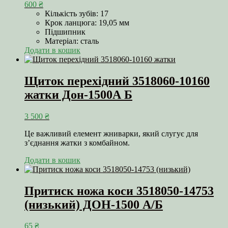
600
₴
Кількість зубів: 17
Крок ланцюга: 19,05 мм
Підшипник
Матеріал: сталь
Додати в кошик
Щиток перехідний 3518060-10160
жатки Дон-1500А Б
3 500
₴
Це важливий елемент жниварки, який слугує для
з’єднання жатки з комбайном.
Додати в кошик
Притиск ножа коси 3518050-14753
(низький) ДОН-1500 А/Б
65
₴