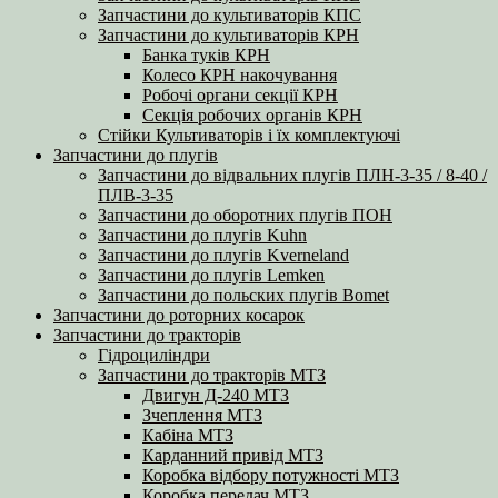
Запчастини до культиваторів КПС
Запчастини до культиваторів КРН
Банка туків КРН
Колесо КРН накочування
Робочі органи секції КРН
Секція робочих органів КРН
Стійки Культиваторів і їх комплектуючі
Запчастини до плугів
Запчастини до відвальних плугів ПЛН-3-35 / 8-40 /
ПЛВ-3-35
Запчастини до оборотних плугів ПОН
Запчастини до плугів Kuhn
Запчастини до плугів Kverneland
Запчастини до плугів Lemken
Запчастини до польских плугів Bomet
Запчастини до роторних косарок
Запчастини до тракторів
Гідроциліндри
Запчастини до тракторів МТЗ
Двигун Д-240 МТЗ
Зчеплення МТЗ
Кабіна МТЗ
Карданний привід МТЗ
Коробка відбору потужності МТЗ
Коробка передач МТЗ