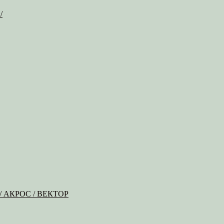
/
Б / АКРОС / ВЕКТОР