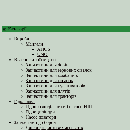
Категорії
Вироби
Мангали
AHOS
UNO
Власне виробництво
Запчастини для борін
Запчастини для зернових сівалок
Запчастини для комбайнів
Запчастини для косарок
Запчастини для культиваторів
Запчастини для плугів
Запчастини для тракторів
Гідравліка
Гідророзподільники і насоси НШ
Гідроциліндри
Насос дозатори
Запчастини до борон
Диски до дискових агрегатів