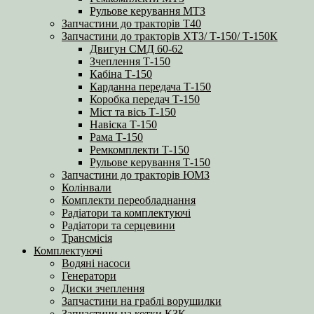
Рульове керування МТЗ
Запчастини до тракторів Т40
Запчастини до тракторів ХТЗ/ Т-150/ Т-150К
Двигун СМД 60-62
Зчеплення Т-150
Кабіна Т-150
Карданна передача Т-150
Коробка передач Т-150
Міст та вісь Т-150
Навіска Т-150
Рама Т-150
Ремкомплекти Т-150
Рульове керування Т-150
Запчастини до тракторів ЮМЗ
Колінвали
Комплекти переобладнання
Радіатори та комплектуючі
Радіатори та серцевини
Трансмісія
Комплектуючі
Водяні насоси
Генератори
Диски зчеплення
Запчастини на граблі ворушилки
Запчастини на котки КЗК