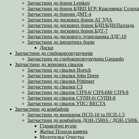
Запчастини до борон Lemken
Запчастини до борон БДВП БГР/ Краснянка/ Солоха
Запчастини до борони ДМТ-4
Запчастини до дискових борон АГ УДА
Запчастини до дискових борон БДП/БДН/Паллада
Запчастини до дискових борон БДТ-7
Запчастини до дискового лущильника ЛДГ-10
Запчастини до імпортних борін
Диски
Запчастини до глибокорозпушувачів
Запчастини до глибокорозпушувача Gaspardo
Запчастини до зернових сівалок
Запчастини до сівалки Horsch
Запчастини до сівалки John Deere
Запчастини до сівалки Pöttinger
Запчастини до сівалки СЗ
Запчастини до сівалок СПЧ-6/ СПЧ-6М/ СПЧ-8
Запчастини до сівалок СУПН-6/ СУПН-8
Запчастини до сівалок УПС/ ВЕСТА
Запчастини до комбайнів
Запчастини до жниварок ПСП-10 та ПСП-1.5
Запчастини до комбайнів ДОН-1500А / ДОН-1500
Гідравлічні вузли
Жатка/ Похила камера
Молотилка/ Очистка