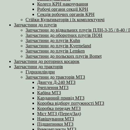
Колесо КРН накочування
Робочі органи секції КРН
Секція робочих органів КРН
Стійки Культиваторів і їх комплектуючі
Запчастини до плугів
Запчастини до відвальних плугів ПЛН-3-35 / 8-40 /
Запчастини до оборотних плугів ПОН
Запчастини до плугів Kuhn
Запчастини до плугів Kverneland
Запчастини до плугів Lemken
Запчастини до польских плугів Bomet
Запчастини до роторних косарок
Запчастини до тракторів
Гідроциліндри
Запчастини до тракторів МТЗ
Двигун Д-240 МТЗ
Зчеплення МТЗ
Кабіна МТЗ
Карданний привід МТЗ
Коробка відбору потужності МТЗ
Коробка передач МТЗ
Міст МТЗ (Перед/Зад)
Навішування МТЗ
Підшипники МТЗ
Ремкомплекти МТЗ