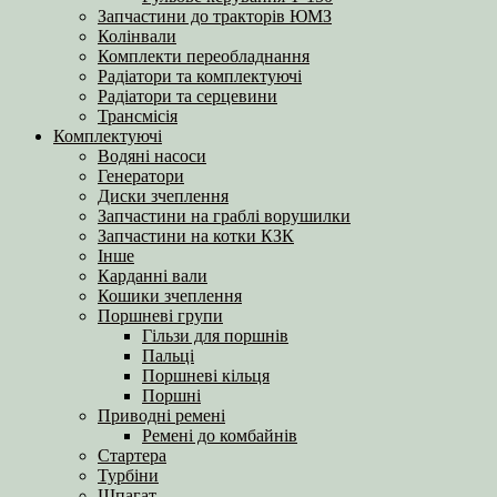
Запчастини до тракторів ЮМЗ
Колінвали
Комплекти переобладнання
Радіатори та комплектуючі
Радіатори та серцевини
Трансмісія
Комплектуючі
Водяні насоси
Генератори
Диски зчеплення
Запчастини на граблі ворушилки
Запчастини на котки КЗК
Інше
Карданні вали
Кошики зчеплення
Поршневі групи
Гільзи для поршнів
Пальці
Поршневі кільця
Поршні
Приводні ремені
Ремені до комбайнів
Стартера
Турбіни
Шпагат