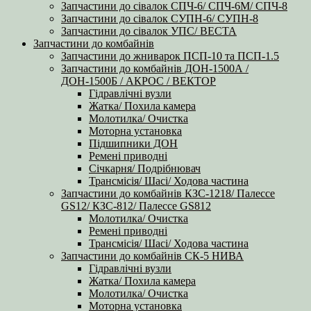
Запчастини до сівалок СПЧ-6/ СПЧ-6М/ СПЧ-8
Запчастини до сівалок СУПН-6/ СУПН-8
Запчастини до сівалок УПС/ ВЕСТА
Запчастини до комбайнів
Запчастини до жниварок ПСП-10 та ПСП-1.5
Запчастини до комбайнів ДОН-1500А /
ДОН-1500Б / АКРОС / ВЕКТОР
Гідравлічні вузли
Жатка/ Похила камера
Молотилка/ Очистка
Моторна установка
Підшипники ДОН
Ремені приводні
Січкарня/ Подрібнювач
Трансмісія/ Шасі/ Ходова частина
Запчастини до комбайнів КЗС-1218/ Палессе
GS12/ КЗС-812/ Палессе GS812
Молотилка/ Очистка
Ремені приводні
Трансмісія/ Шасі/ Ходова частина
Запчастини до комбайнів СК-5 НИВА
Гідравлічні вузли
Жатка/ Похила камера
Молотилка/ Очистка
Моторна установка