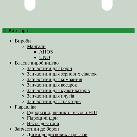
Категорії
Вироби
Мангали
AHOS
UNO
Власне виробництво
Запчастини для борін
Запчастини для зернових сівалок
Запчастини для комбайнів
Запчастини для косарок
Запчастини для культиваторів
Запчастини для плугів
Запчастини для тракторів
Гідравліка
Гідророзподільники і насоси НШ
Гідроциліндри
Насос дозатори
Запчастини до борон
Диски до дискових агрегатів