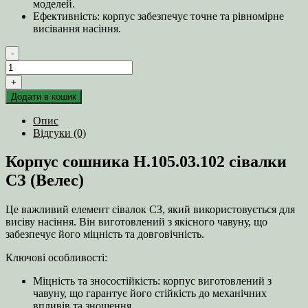
моделей.
Ефективність: корпус забезпечує точне та рівномірне
висівання насіння.
-
Корпус
сошника
+
Н.105.03.102
Додати в кошик
сівалки
СЗ
Опис
(Велес)
Відгуки (0)
кількість
Корпус сошника Н.105.03.102 сівалки
СЗ (Велес)
Це важливий елемент сівалок СЗ, який використовується для
висіву насіння. Він виготовлений з якісного чавуну, що
забезпечує його міцність та довговічність.
Ключові особливості:
Міцність та зносостійкість: корпус виготовлений з
чавуну, що гарантує його стійкість до механічних
впливів та зношення.