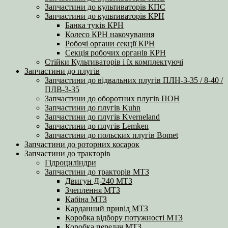
Запчастини до культиваторів КПС
Запчастини до культиваторів КРН
Банка туків КРН
Колесо КРН накочування
Робочі органи секції КРН
Секція робочих органів КРН
Стійки Культиваторів і їх комплектуючі
Запчастини до плугів
Запчастини до відвальних плугів ПЛН-3-35 / 8-40 /
ПЛВ-3-35
Запчастини до оборотних плугів ПОН
Запчастини до плугів Kuhn
Запчастини до плугів Kverneland
Запчастини до плугів Lemken
Запчастини до польских плугів Bomet
Запчастини до роторних косарок
Запчастини до тракторів
Гідроциліндри
Запчастини до тракторів МТЗ
Двигун Д-240 МТЗ
Зчеплення МТЗ
Кабіна МТЗ
Карданний привід МТЗ
Коробка відбору потужності МТЗ
Коробка передач МТЗ