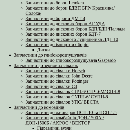
Запчастини до борон Lemken
Запчастини до борон БДВП БГР/ Краснянка/
Солоха/
Запчастини до борони ДМТ-4
Запчастини до дискових борон АГ УДА
Запчастини до дискових борон БДП/БДН/Паллада
Запчастини до дискових борон БДТ-7
Запчастини до дискового лущильника ЛДГ-10
Запчастини до імпортних борін
Диски
Запчастини до глибокорозпушувачів
Запчастини до глибокорозпушувача Gaspardo
Запчастини до зернових сівалок
Запчастини до сівалки Horsch
Запчастини до сівалки John Deere
Запчастини до сівалки Pöttinger
Запчастини до сівалки СЗ
Запчастини до сівалок СПЧ-6/ СПЧ-6М/ СПЧ-8
Запчастини до сівалок СУПН-6/ СУПН-8
Запчастини до сівалок УПС/ ВЕСТА
Запчастини до комбайнів
Запчастини до жниварок ПСП-10 та ПСП-1.5
Запчастини до комбайнів ДОН-1500А /
ДОН-1500Б / АКРОС / ВЕКТОР
Гідравлічні вузли