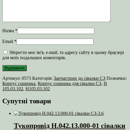
Назва
*
Email
*
Зберегти моє ім'я, e-mail, та адресу сайту в цьому браузері
для моїх подальших коментарів.
Артикул:
0573
Категорія:
Запчастини до сівалки СЗ
Позначки:
Корпус сошника
,
Корпус сошника для сівалки СЗ
,
Н
105.03.102
,
Н105.03.102
Супутні товари
Тукопровід Н.042.13.000-01 сівалки