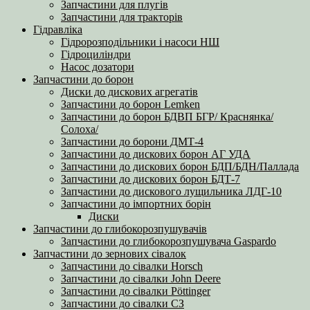
Запчастини для плугів
Запчастини для тракторів
Гідравліка
Гідророзподільники і насоси НШ
Гідроциліндри
Насос дозатори
Запчастини до борон
Диски до дискових агрегатів
Запчастини до борон Lemken
Запчастини до борон БДВП БГР/ Краснянка/
Солоха/
Запчастини до борони ДМТ-4
Запчастини до дискових борон АГ УДА
Запчастини до дискових борон БДП/БДН/Паллада
Запчастини до дискових борон БДТ-7
Запчастини до дискового лущильника ЛДГ-10
Запчастини до імпортних борін
Диски
Запчастини до глибокорозпушувачів
Запчастини до глибокорозпушувача Gaspardo
Запчастини до зернових сівалок
Запчастини до сівалки Horsch
Запчастини до сівалки John Deere
Запчастини до сівалки Pöttinger
Запчастини до сівалки СЗ