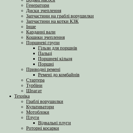
Генератори
Диски зчеплення
Запчастини на граблі ворушилки
Запчастини на котки КЗК
Інше
Карданні вали
Кошики зчеплення
Поршневі групи
Гільзи для поршнів
Пальці
Поршневі кільця
Поршні
Приводні ремені
Ремені до комбайнів
Стартера
Турбіни
Шпагат
Техніка
Граблі ворушилки
Культиватори
Мотоблоки
Плуги
Відвальні плуги
Роторні косарки