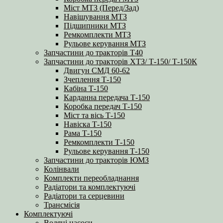
Міст МТЗ (Перед/Зад)
Навішування МТЗ
Підшипники МТЗ
Ремкомплекти МТЗ
Рульове керування МТЗ
Запчастини до тракторів Т40
Запчастини до тракторів ХТЗ/ Т-150/ Т-150К
Двигун СМД 60-62
Зчеплення Т-150
Кабіна Т-150
Карданна передача Т-150
Коробка передач Т-150
Міст та вісь Т-150
Навіска Т-150
Рама Т-150
Ремкомплекти Т-150
Рульове керування Т-150
Запчастини до тракторів ЮМЗ
Колінвали
Комплекти переобладнання
Радіатори та комплектуючі
Радіатори та серцевини
Трансмісія
Комплектуючі
Водяні насоси