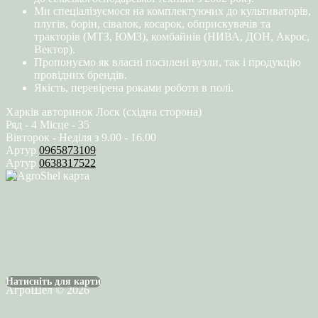
Ми спеціалізуємося на комплектуючих до культиваторів,
плугів, борін, сівалок, косарок, обприскувачів та
тракторів (МТЗ, ЮМЗ), комбайнів (НИВА, ДОН, Акрос,
Вектор).
Пропонуємо як власні посилені вузли, так і продукцію
провідних брендів.
Якість, перевірена роками роботи в полі.
Харків авторинок Лоск (східна сторона)
Ряд - 4 Місце - 35
Вівторок - Неділя з 9.00 - 16.00
Артур
0965873109
Артур
0638317522
Натисніть для карти
АгроШел © 2026