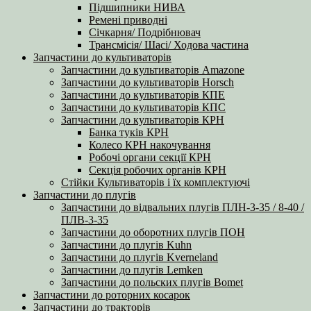
Підшипники НИВА
Ремені приводні
Січкарня/ Подрібнювач
Трансмісія/ Шасі/ Ходова частина
Запчастини до культиваторів
Запчастини до культиваторів Amazone
Запчастини до культиваторів Horsch
Запчастини до культиваторів КПЕ
Запчастини до культиваторів КПС
Запчастини до культиваторів КРН
Банка туків КРН
Колесо КРН накочування
Робочі органи секції КРН
Секція робочих органів КРН
Стійки Культиваторів і їх комплектуючі
Запчастини до плугів
Запчастини до відвальних плугів ПЛН-3-35 / 8-40 /
ПЛВ-3-35
Запчастини до оборотних плугів ПОН
Запчастини до плугів Kuhn
Запчастини до плугів Kverneland
Запчастини до плугів Lemken
Запчастини до польских плугів Bomet
Запчастини до роторних косарок
Запчастини до тракторів