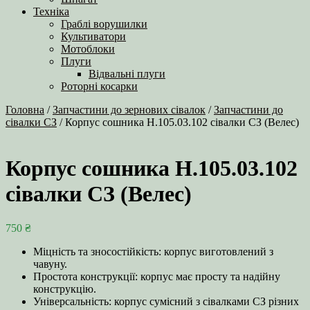
Техніка
Граблі ворушилки
Культиватори
Мотоблоки
Плуги
Відвальні плуги
Роторні косарки
Головна
/
Запчастини до зернових сівалок
/
Запчастини до
сівалки СЗ
/ Корпус сошника Н.105.03.102 сівалки СЗ (Велес)
Корпус сошника Н.105.03.102
сівалки СЗ (Велес)
750
₴
Міцність та зносостійкість: корпус виготовлений з
чавуну.
Простота конструкції: корпус має просту та надійну
конструкцію.
Універсальність: корпус сумісний з сівалками СЗ різних