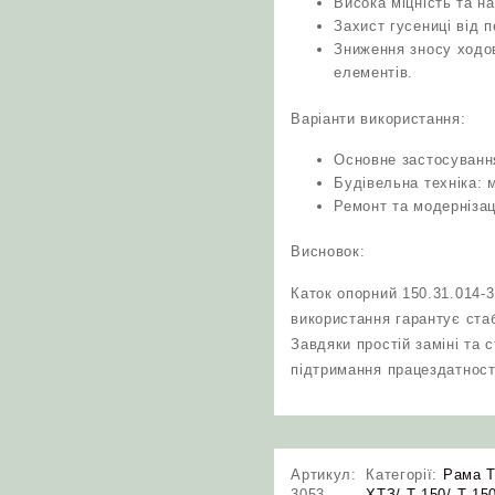
Висока міцність та н
Захист гусениці від 
Зниження зносу ходо
елементів.
Варіанти використання:
Основне застосування
Будівельна техніка: 
Ремонт та модернізац
Висновок:
Каток опорний 150.31.014-
використання гарантує ста
Завдяки простій заміні та
підтримання працездатності
Артикул:
Категорії:
Рама Т
3053
ХТЗ/ Т-150/ Т-15