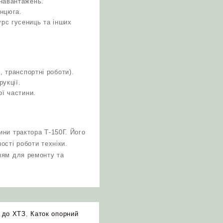
 навантажень.
анцюга.
рс гусениць та інших
, транспортні роботи).
укції.
ої частини.
ни трактора Т-150Г. Його
ості роботи техніки.
ням для ремонту та
 до ХТЗ
,
Каток опорний