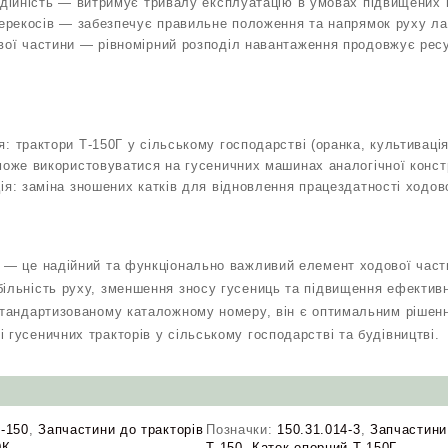
адійність — витримує тривалу експлуатацію в умовах підвищених
перекосів — забезпечує правильне положення та напрямок руху л
вої частини — рівномірний розподіл навантаження продовжує ресу
: трактори Т-150Г у сільському господарстві (оранка, культивація
може використовуватися на гусеничних машинах аналогічної констр
ія: заміна зношених катків для відновлення працездатності ходов
3 — це надійний та функціонально важливий елемент ходової части
більність руху, зменшення зносу гусениць та підвищення ефективн
 стандартизованому каталожному номеру, він є оптимальним рішен
 гусеничних тракторів у сільському господарстві та будівництві.
-150
,
Запчастини до тракторів
Позначки:
150.31.014-3
,
Запчастини
0К
Т-150
,
Каток опорний Т-150Г