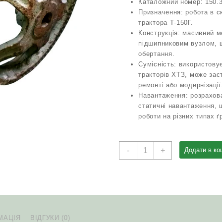
Каталожний номер: 150.3
Призначення: робота в ск
трактора Т-150Г.
Конструкція: масивний м
підшипниковим вузлом, 
обертання.
Сумісність: використовує
тракторів ХТЗ, може зас
ремонті або модернізації
Навантаження: розрахова
статичні навантаження, 
роботи на різних типах ґ
Каток
-
+
Додати в ко
опорний
150.31.014-
3
трактор
Т-150Г
кількість
МАЦІЯ
ВІДГУКИ (0)