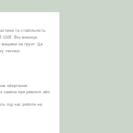
астини та стабільність
-150Г. Він виконує
и машини на ґрунт. Це
у техніки.
вне обертання.
к заміна при ремонті або
ть під час роботи на