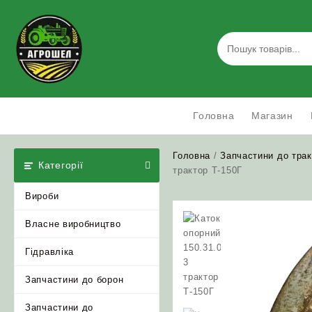
Skip
to
content
Головна
Магазин
Головна
/
Запчастини до трак
Категорії
трактор Т-150Г
Вироби
Власне виробництво
Гідравліка
Запчастини до борон
Запчастини до