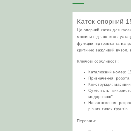
Каток опорний 1
Це опорний каток для гусен
машини під час експлуатаці
функцію підтримки та напр
критично важливий вузол, щ
Ключові особливості:
Каталожний номер: 15
Призначення: робота 
Конструкція: масивни
Сумісність: використ
модернізації.
Навантаження: розрах
різних типах ґрунтів.
Переваги: