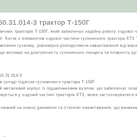
50.31.014-3 трактор Т-150Г
ичних тракторів Т-150Г, який забезпечує надійну роботу ходової ч
ї. Каток є елементом ходової частини гусеничного трактора ХТЗ Т
авлення гусениці, рівномірно розподіляючи навантаження від мас
о впливає на довговічність гусеничного ланцюга та плавність рух
0.31.014-3
в складі підвіски гусеничного трактора Т-150Г.
й металевий корпус із підшипниковим вузлом, що забезпечує пла
овується у ходовій частині тракторів ХТЗ, може застосовуватися я
ований на значні динамічні та статичні навантаження, що виникаю