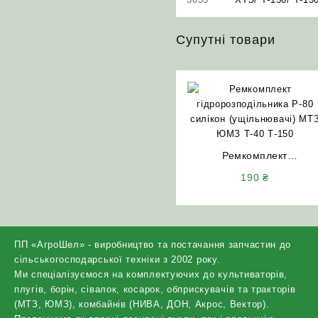
Супутні товари
Ремкомплект
гідророзподільника Р-80
190
₴
силікон (ущільнювачі) МТ
ЮМЗ Т-40 Т-150
ПП «АгроШел» - виробництво та постачання запчастин до
сільськогосподарської техніки з 2002 року.
Ми спеціалізуємося на комплектуючих до культиваторів,
плугів, борін, сівалок, косарок, обприскувачів та тракторів
(МТЗ, ЮМЗ), комбайнів (НИВА, ДОН, Акрос, Вектор).