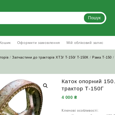
Пошук
Кошик
Оформити замовлення
Мій обліковий запис
торів
/
Запчастини до тракторів ХТЗ/ Т-150/ Т-150К
/
Рама Т-150
/
Каток опорний 150
трактор Т-150Г
4 000
₴
Ключові особливості: