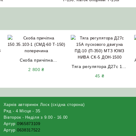
Скоба причіпна
150.35.103-1 (СМД-60
Тяга регулятора Д27с 15А
2 800
₴
Т-150) поперечина
пускового двигуна ПД-10
45
₴
З
(нового зразка)
(П-350) МТЗ ЮМЗ НИВА
СК-5 ДОН-1500
Харків авторинок Лоск (східна сторона)
Ряд - 4 Місце - 35
Вівторок - Неділя з 9.00 - 16.00
Артур
0965873109
Артур
0638317522