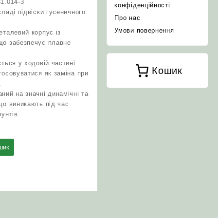
1.014-3
конфіденційності
ладі підвіски гусеничного
Про нас
Умови повернення
еталевий корпус із
що забезпечує плавне
ться у ходовій частині
Кошик
тосовуватися як заміна при
.
ний на значні динамічні та
що виникають під час
рунтів.
шик